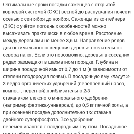
Оптимальные сроки посадки саженцев с открытой
корневой системой (ОКС) весной до распускания почек и
осенью с сентября до ноября. Саженцы из контейнера
(ЗКС) с учётом погодных особенностей можно
высаживать практически в любое время. Расстояние
между деревьями не менее 3,5 м. Направление рядов
для оптимального освещения деревьев желательно с
севера на юг. Если это невозможно, деревья в соседних
рядах размещают в шахматном порядке. Глубина и
ширина посадочной ямыот 0,7 до 1 м (в зависимости от
степени плодородия почвы). В посадочную яму кладут 2-
3 ведра органических удобрений (перепревший навоз,
компост, перегной),приблизительно 2/3
стаканакомплексного минерального удобрения
(например фертика-универсал), до 0,5 кг печной золы, а
при осенней посадке дополнительно 1/2 стакана
двойного суперфосфата. Все удобрения
перемешиваются с плодородным грунтом. Посадочное
место обильно проливается водой для уплотнения.