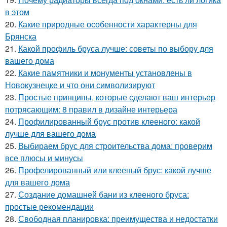
в этом
20.
Какие природные особенности характерны для
Брянска
21.
Какой профиль бруса лучше: советы по выбору для
вашего дома
22.
Какие памятники и монументы установлены в
Новокузнецке и что они символизируют
23.
Простые принципы, которые сделают ваш интерьер
потрясающим: 8 правил в дизайне интерьера
24.
Профилированный брус против клееного: какой
лучше для вашего дома
25.
Выбираем брус для строительства дома: проверим
все плюсы и минусы
26.
Профелированный или клееный брус: какой лучше
для вашего дома
27.
Создание домашней бани из клееного бруса:
простые рекомендации
28.
Свободная планировка: преимущества и недостатки