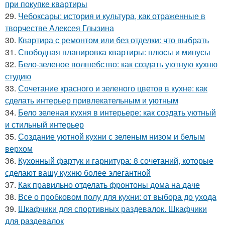
при покупке квартиры
29.
Чебоксары: история и культура, как отраженные в
творчестве Алексея Глызина
30.
Квартира с ремонтом или без отделки: что выбрать
31.
Свободная планировка квартиры: плюсы и минусы
32.
Бело-зеленое волшебство: как создать уютную кухню
студию
33.
Сочетание красного и зеленого цветов в кухне: как
сделать интерьер привлекательным и уютным
34.
Бело зеленая кухня в интерьере: как создать уютный
и стильный интерьер
35.
Создание уютной кухни с зеленым низом и белым
верхом
36.
Кухонный фартук и гарнитура: 8 сочетаний, которые
сделают вашу кухню более элегантной
37.
Как правильно отделать фронтоны дома на даче
38.
Все о пробковом полу для кухни: от выбора до ухода
39.
Шкафчики для спортивных раздевалок. Шкафчики
для раздевалок