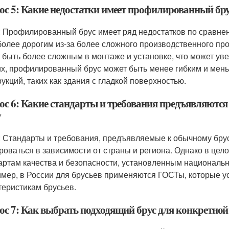
ос 5: Какие недостатки имеет профилированный бр
: Профилированный брус имеет ряд недостатков по сравне
более дорогим из-за более сложного производственного пр
 быть более сложным в монтаже и установке, что может увел
их, профилированный брус может быть менее гибким и мен
рукций, таких как здания с гладкой поверхностью.
ос 6: Какие стандарты и требования предъявляютс
у
: Стандарты и требования, предъявляемые к обычному бру
роваться в зависимости от страны и региона. Однако в це
артам качества и безопасности, установленным национал
мер, в России для брусьев применяются ГОСТы, которые ус
теристикам брусьев.
ос 7: Как выбрать подходящий брус для конкретной