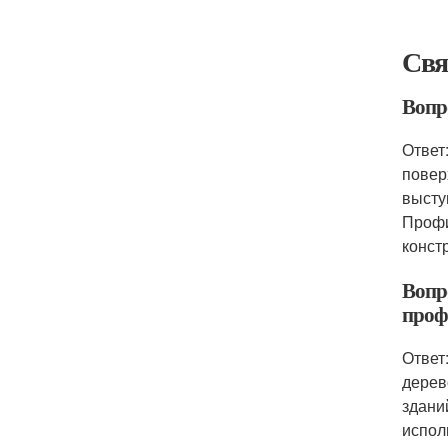
Свя
Вопр
Ответ
повер
высту
Профи
конст
Вопр
проф
Ответ
дерев
здани
испол