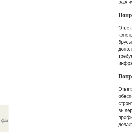
разли
Вопр
Ответ
конст
брусы
допол
требу
инфра
Вопр
Ответ
обесп
строи
выдер
⇦
профи
делае