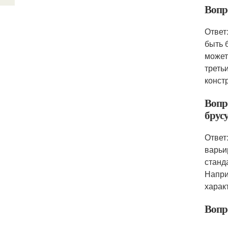
Вопр
Ответ
быть 
может
треть
конст
Вопр
брус
Ответ
варьи
станд
Напри
харак
Вопр