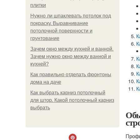
плитки
Нужно ли шпаклевать потолок под
покраску. Выравнивание
потолочной поверхности и
К
грунтование
К
Зачем окно между кухней и ванной.
Зачем нужно окно между ванной и
К
кухней?
К
К
Как правильно отделать фронтоны
К
дома на даче
К
Как выбрать карниз потолочный
для штор. Какой потолочный карниз
выбрать
Обы
стр
Профи