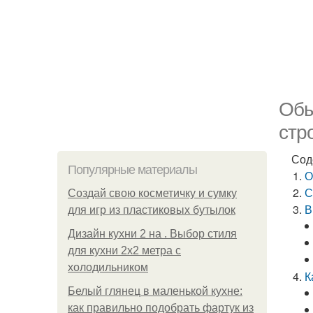
Обы
стр
Сод
Популярные материалы
О
С
Создай свою косметичку и сумку
В
для игр из пластиковых бутылок
Дизайн кухни 2 на . Выбор стиля
для кухни 2х2 метра с
холодильником
К
Белый глянец в маленькой кухне:
как правильно подобрать фартук из