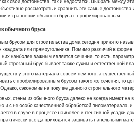
 как свои достоинства, так и недостатки. Выбрать между э
объективно рассмотреть и сравнить эти самые достоинства и
нии и сравнении обычного бруса с профилированным.
из обычного бруса
ым брусом для строительства дома сегодня принято назыв
 квадрата или прямоугольника. Помимо различий в форме 
 них наиболее важным является сечение, то есть, параметр,
ый строганый брус бывает также сухим и естественной вла
уществ у этого материала совсем немного, а существенный
ивать с профилированным брусом такого же сечения, то цен
. Однако, сэкономив на покупке данного строительного мате
рвых, стены из обычного бруса далеко не всегда имеют на
но и с не особо качественной обработкой пиломатериала, и 
ается в срубе в процессе наиболее интенсивной усадки до
 практически всегда приходится зашивать панельными мате