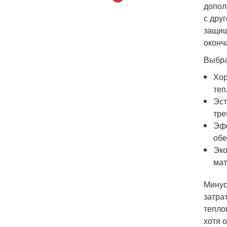
допол
с дру
защищ
оконч
Выбра
Хор
теп
Эст
тре
Эфф
обе
Эко
мат
Минус
затра
тепло
хотя 