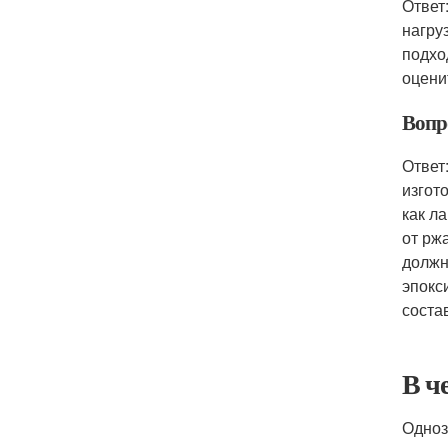
Ответ
нагру
подхо
оцени
Вопр
Ответ
изгот
как л
от рж
должн
эпокс
соста
В ч
Одноз