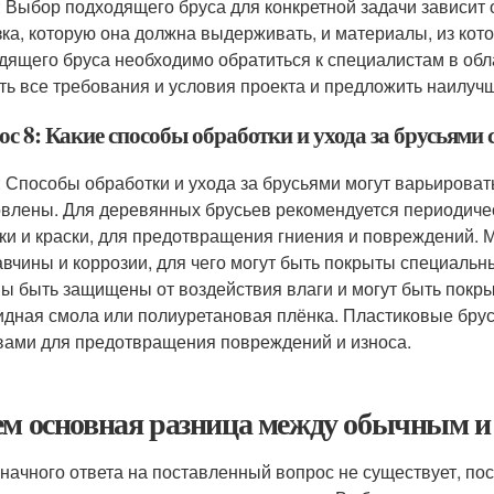
: Выбор подходящего бруса для конкретной задачи зависит о
зка, которую она должна выдерживать, и материалы, из кот
дящего бруса необходимо обратиться к специалистам в обл
ть все требования и условия проекта и предложить наилуч
ос 8: Какие способы обработки и ухода за брусьями
: Способы обработки и ухода за брусьями могут варьировать
овлены. Для деревянных брусьев рекомендуется периодиче
аки и краски, для предотвращения гниения и повреждений
авчины и коррозии, для чего могут быть покрыты специаль
ы быть защищены от воздействия влаги и могут быть покр
идная смола или полиуретановая плёнка. Пластиковые бру
вами для предотвращения повреждений и износа.
ем основная разница между обычным 
начного ответа на поставленный вопрос не существует, по