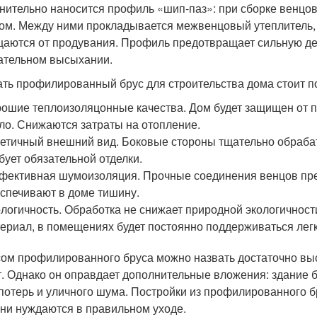
нительно наносится профиль «шип-паз»: при сборке венцов
гом. Между ними прокладывается межвенцовый утеплитель,
аются от продувания. Профиль предотвращает сильную де
ательном высыхании.
ть профилированный брус для строительства дома стоит п
ошие теплоизоляцонные качества. Дом будет защищен от п
ло. Снижаются затраты на отопление.
етичный внешний вид. Боковые стороны тщательно обрабат
бует обязательной отделки.
ективная шумоизоляция. Прочные соединения венцов пре
спечивают в доме тишину.
логичность. Обработка не снижает природной экологичнос
ериал, в помещениях будет постоянно поддерживаться лег
ом профилированного бруса можно назвать достаточно выс
т. Однако он оправдает дополнительные вложения: здание 
потерь и уличного шума. Постройки из профилированного бр
они нуждаются в правильном уходе.