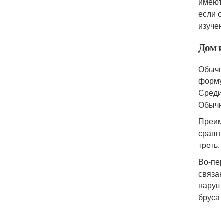
имеют
если 
изуче
Дом 
Обычн
форму
Среди
Обычн
Преим
сравн
треть
Во-пе
связа
наруш
бруса