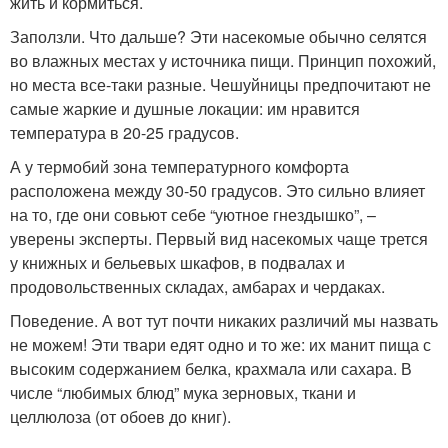
жить и кормиться.
Заползли. Что дальше? Эти насекомые обычно селятся
во влажных местах у источника пищи. Принцип похожий,
но места все-таки разные. Чешуйницы предпочитают не
самые жаркие и душные локации: им нравится
температура в 20-25 градусов.
А у термобий зона температурного комфорта
расположена между 30-50 градусов. Это сильно влияет
на то, где они совьют себе “уютное гнездышко”, –
уверены эксперты. Первый вид насекомых чаще трется
у книжных и бельевых шкафов, в подвалах и
продовольственных складах, амбарах и чердаках.
Поведение. А вот тут почти никаких различий мы назвать
не можем! Эти твари едят одно и то же: их манит пища с
высоким содержанием белка, крахмала или сахара. В
числе “любимых блюд” мука зерновых, ткани и
целлюлоза (от обоев до книг).