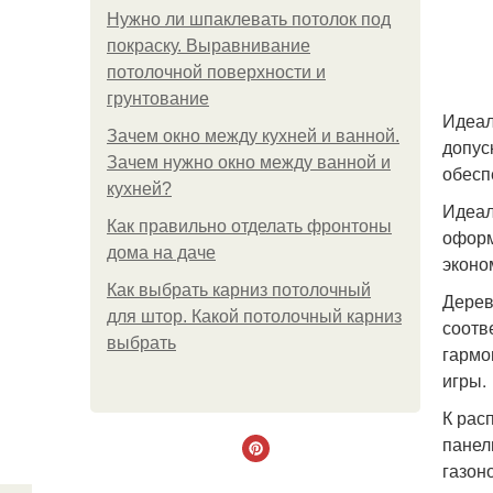
Нужно ли шпаклевать потолок под
покраску. Выравнивание
потолочной поверхности и
грунтование
Идеал
Зачем окно между кухней и ванной.
допус
Зачем нужно окно между ванной и
обесп
кухней?
Идеал
Как правильно отделать фронтоны
оформ
дома на даче
эконо
Как выбрать карниз потолочный
Дерев
для штор. Какой потолочный карниз
соотв
выбрать
гармо
игры.
К рас
панел
газон