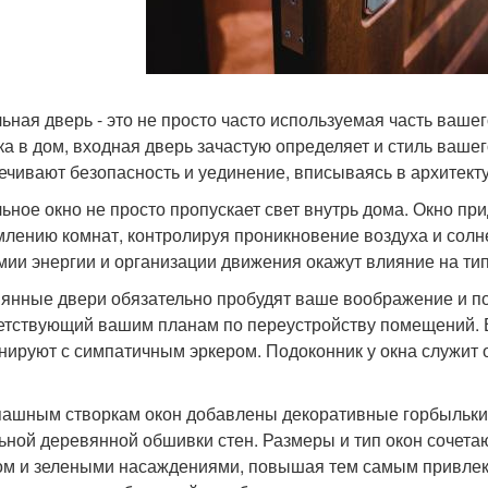
ьная дверь - это не просто часто используемая часть ваше
ка в дом, входная дверь зачастую определяет и стиль ваш
ечивают безопасность и уединение, вписываясь в архитект
ьное окно не просто пропускает свет внутрь дома. Окно пр
лению комнат, контролируя проникновение воздуха и солне
мии энергии и организации движения окажут влияние на тип
янные двери обязательно пробудят ваше воображение и по
етствующий вашим планам по переустройству помещений. 
нируют с симпатичным эркером. Подоконник у окна служит 
пашным створкам окон добавлены декоративные горбыльки 
ьной деревянной обшивки стен. Размеры и тип окон сочета
ом и зелеными насаждениями, повышая тем самым привлека