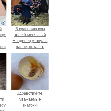
й
В красноярском
цу:
крае 9-месячный
младенец утонул в
жки
ванне, пока его
мама слушала
музыку и танцевала
ри
на кухне.
Здравствуйте,
ти
уважаемые
есу
знатоки!
ьно