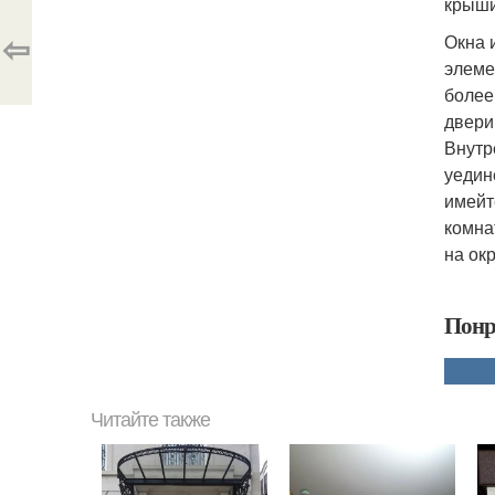
крыши
⇦
Окна 
элеме
более
двери
Внутр
уедин
имейт
комна
на ок
Понр
Читайте также