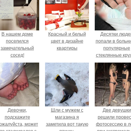
В нашем доме
Красный и белый
Десятки люде
поселился
цвет в дизайне
попали в больни
замечательный
квартиры
популярные
сосед!
стеклянные кру
с двойными
стенками
взрываются п
мытье.
Девочки,
Шли с мужем с
Две девушки
подскажите
магазина я
решили провес
ожалуйста, может
заметила вот такую
фотосессию в л
кто сталкивался с
птичку.
при экстремал