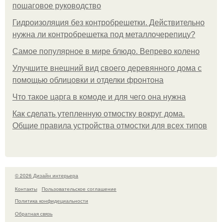
пошаговое руководство
Гидроизоляция без контробрешетки. Действительно
нужна ли контробрешетка под металлочерепицу?
Самое популярное в мире блюдо. Вепрево колено
Улучшите внешний вид своего деревянного дома с
помощью облицовки и отделки фронтона
Что такое царга в комоде и для чего она нужна
Как сделать утепленную отмостку вокруг дома.
Общие правила устройства отмостки для всех типов
© 2026 Дизайн интерьера
Контакты
Пользовательское соглашение
Политика конфидециальности
Обратная связь