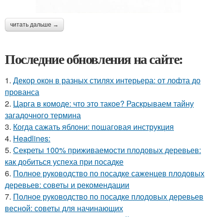
читать дальше →
Последние обновления на сайте:
1.
Декор окон в разных стилях интерьера: от лофта до
прованса
2.
Царга в комоде: что это такое? Раскрываем тайну
загадочного термина
3.
Когда сажать яблони: пошаговая инструкция
4.
Headlines:
5.
Секреты 100% приживаемости плодовых деревьев:
как добиться успеха при посадке
6.
Полное руководство по посадке саженцев плодовых
деревьев: советы и рекомендации
7.
Полное руководство по посадке плодовых деревьев
весной: советы для начинающих