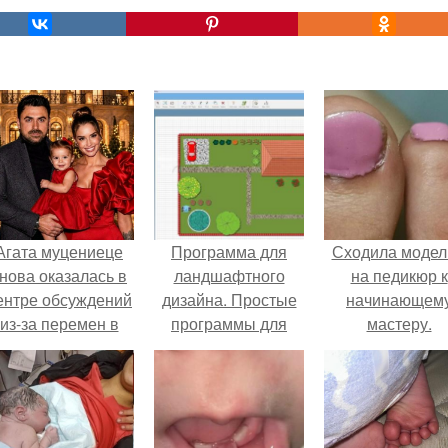
Агата муцениеце
Программа для
Сходила моде
нова оказалась в
ландшафтного
на педикюр к
ентре обсуждений
дизайна. Простые
начинающем
из-за перемен в
программы для
мастеру.
личной жизни.
планировки и
проектирования
участка