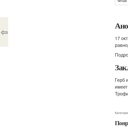
Флаг
Ано
⇦
17 ок
равно
Подро
Зак
Герб 
имеет
Трофи
Категори
Понр