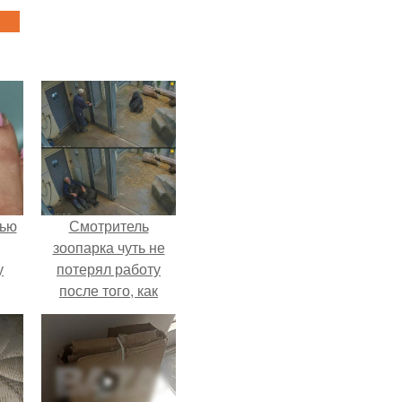
лью
Смотритель
зоопарка чуть не
у
потерял работу
после того, как
камеры заметили,
как он ночью
пробирается в
вольер к горилле.