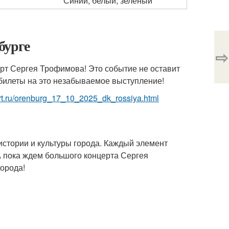
Синий, белый, зеленый
бурге
⇨
ерт Сергея Трофимова! Это событие не оставит
билеты на это незабываемое выступление!
cert.ru/orenburg_17_10_2025_dk_rossiya.html
истории и культуры города. Каждый элемент
А пока ждем большого концерта Сергея
орода!