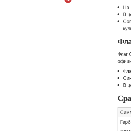
На 
В ц
Сов
кул
Фла
Флаг 
офици
Фла
Син
В ц
Сра
Сим
Герб