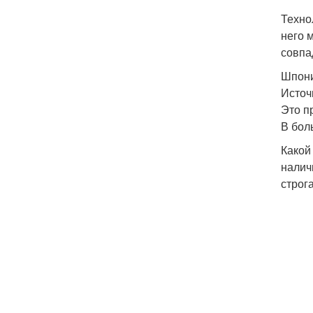
Техно
него 
совпа
Шпони
Источн
Это п
В бол
Какой
налич
строг