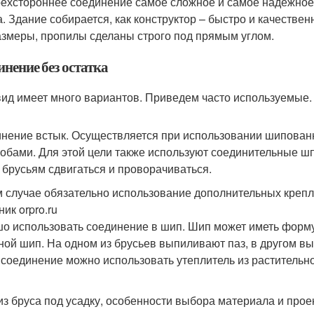
ехстороннее соединение самое сложное и самое надежное 
а. Здание собирается, как конструктор – быстро и качестве
азмеры, пропилы сделаны строго под прямым углом.
нение без остатка
вид имеет много вариантов. Приведем часто используемые.
нение встык. Осуществляется при использовании шипованн
кобами. Для этой цели также используют соединительные ш
 брусьям сдвигаться и проворачиваться.
м случае обязательно использование дополнительных крепл
ик orpro.ru
о использовать соединение в шип. Шип может иметь форму
ной шип. На одном из брусьев выпиливают паз, в другом в
 соединение можно использовать утеплитель из растительно
из бруса под усадку, особенности выбора материала и прое