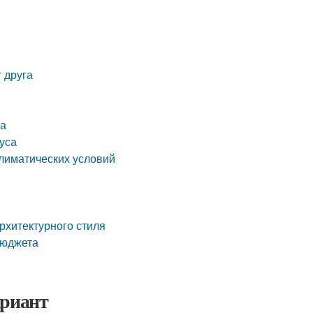
 друга
ма
уса
климатических условий
архитектурного стиля
бюджета
ариант