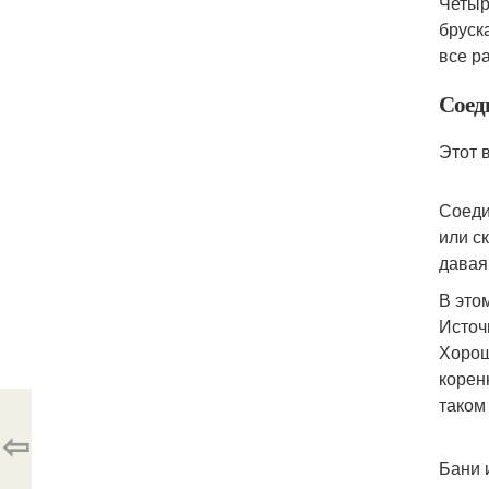
Четыр
бруск
все р
Соеди
Этот 
Соеди
или с
давая
В это
Источн
Хорош
корен
таком
⇦
Бани 