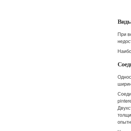
Виды
При в
недос
Наибо
Соед
Однос
ширин
Соеди
pinter
Двухс
толщи
опытн