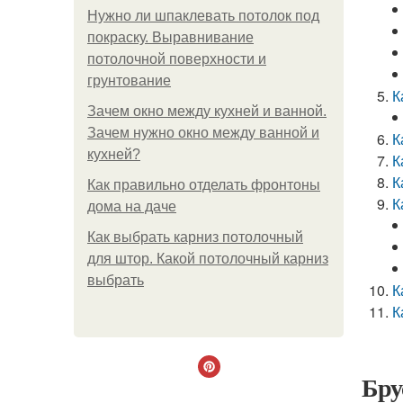
Нужно ли шпаклевать потолок под
покраску. Выравнивание
потолочной поверхности и
грунтование
К
Зачем окно между кухней и ванной.
Зачем нужно окно между ванной и
К
кухней?
К
К
Как правильно отделать фронтоны
К
дома на даче
Как выбрать карниз потолочный
для штор. Какой потолочный карниз
выбрать
К
К
Бру