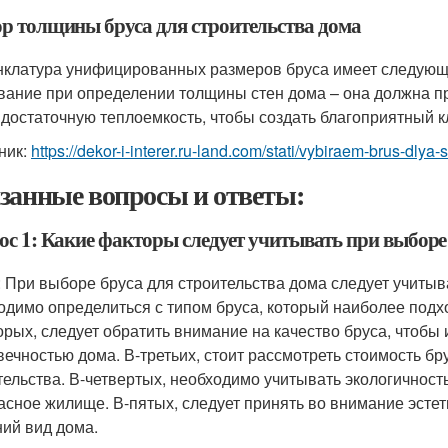
р толщины бруса для строительства дома
клатура унифицированных размеров бруса имеет следующие
вание при определении толщины стен дома – она должна п
 достаточную теплоемкость, чтобы создать благоприятный к
ник:
https://dekor-i-interer.ru-land.com/stati/vybiraem-brus-dlya-
занные вопросы и ответы:
ос 1: Какие факторы следует учитывать при выборе 
: При выборе бруса для строительства дома следует учитыв
одимо определиться с типом бруса, который наиболее подх
орых, следует обратить внимание на качество бруса, чтобы
вечностью дома. В-третьих, стоит рассмотреть стоимость бр
тельства. В-четвертых, необходимо учитывать экологичность
асное жилище. В-пятых, следует принять во внимание эстет
ий вид дома.