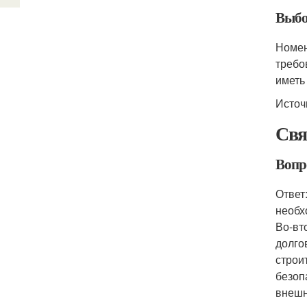
Выбо
Номен
требо
иметь
Источ
Свя
Вопр
Ответ
необх
Во-вт
долго
строи
безоп
внешн