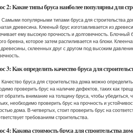
ос 2: Какие типы бруса наиболее популярны для ст
: Самыми популярными типами бруса для строительства до
чатая древесина. Клееный брус изготавливается из древес
ечивает ему высокую прочность и долговечность. Блочный б
ого бревна, которое затем распиливается на блоки. Клеенч
 древесины, склеенных друг с другом под высоким давление
вечность.
с 3: Как определить качество бруса для строительс
: Качество бруса для строительства дома можно определить
одимо проверить брус на наличие дефектов, таких как трещ
ет обратить внимание на толщину бруса, чтобы убедиться, ч
тьих, необходимо проверить брус на прочность и устойчивос
остью дома. В-четвертых, стоит проверить брус на соответс
ответствует требованиям строительства.
с 4: Какова стоимость бруса для строительства дом