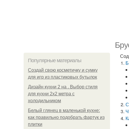
Бру
Сод
Популярные материалы
Б
Создай свою косметичку и сумку
для игр из пластиковых бутылок
Дизайн кухни 2 на . Выбор стиля
для кухни 2х2 метра с
холодильником
С
Белый глянец в маленькой кухне:
Ч
как правильно подобрать фартук из
К
плитки