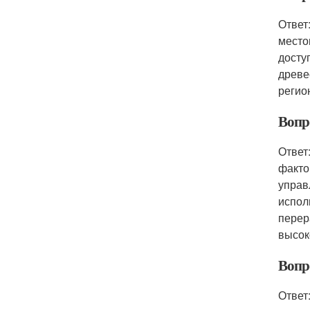
Ответ
место
досту
древе
регио
Вопр
Ответ
факто
управ
испол
перер
высок
Вопро
Ответ