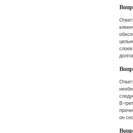
Вопр
Ответ
клеен
обесп
цельн
слоев
долго
Вопро
Ответ
необх
следу
В-тре
прочн
он со
Вопро