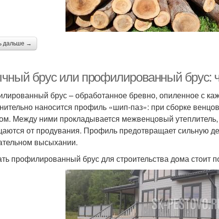
ь дальше →
чный брус или профилированный брус: ч
лированный брус – обработанное бревно, опиленное с ка
нительно наносится профиль «шип-паз»: при сборке венцов
гом. Между ними прокладывается межвенцовый утеплитель,
аются от продувания. Профиль предотвращает сильную де
ательном высыхании.
ть профилированный брус для строительства дома стоит п