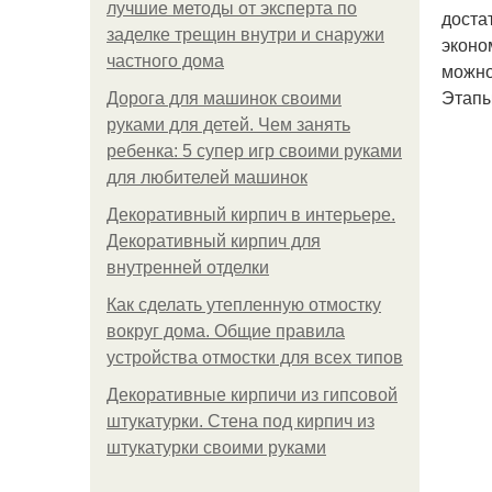
лучшие методы от эксперта по
доста
заделке трещин внутри и снаружи
эконо
частного дома
можно
Этапы
Дорога для машинок своими
руками для детей. Чем занять
ребенка: 5 супер игр своими руками
для любителей машинок
Декоративный кирпич в интерьере.
Декоративный кирпич для
внутренней отделки
Как сделать утепленную отмостку
вокруг дома. Общие правила
устройства отмостки для всех типов
Декоративные кирпичи из гипсовой
штукатурки. Стена под кирпич из
штукатурки своими руками