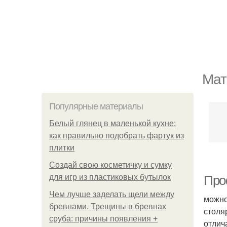
Мат
Популярные материалы
Белый глянец в маленькой кухне:
как правильно подобрать фартук из
плитки
Создай свою косметичку и сумку
для игр из пластиковых бутылок
Про
Чем лучше заделать щели между
можно
бревнами. Трещины в бревнах
столя
сруба: причины появления +
отлич