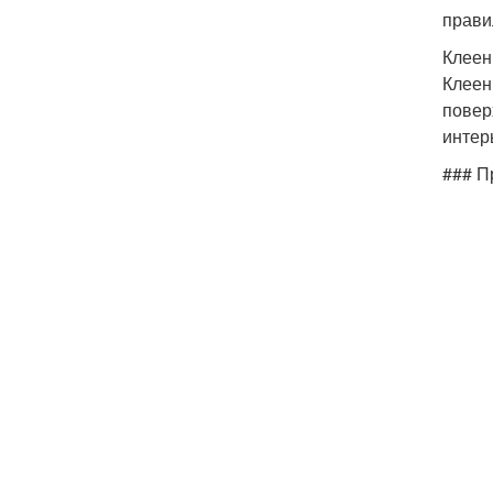
прави
Клеен
Клеен
повер
интер
### П