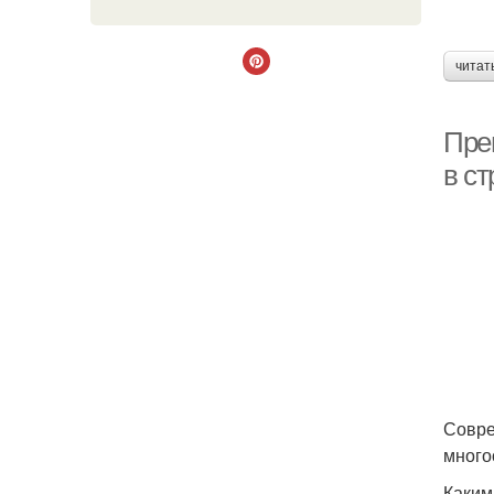
читат
Пре
в с
Совре
много
Каким