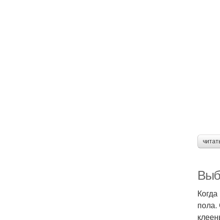
читат
Выб
Когда
пола.
клеен