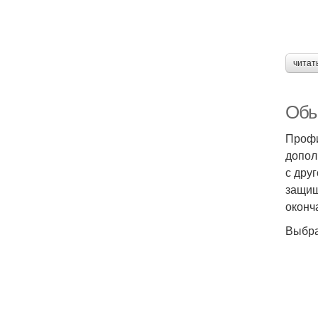
читат
Обы
Профи
допол
с дру
защищ
оконч
Выбра