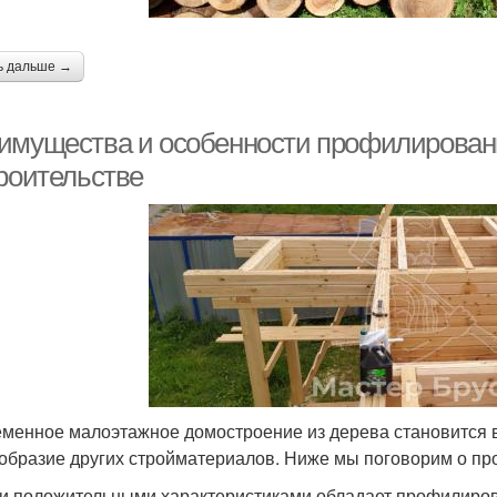
ь дальше →
имущества и особенности профилированно
троительстве
менное малоэтажное домостроение из дерева становится в
образие других стройматериалов. Ниже мы поговорим о пр
и положительными характеристиками обладает профилиро