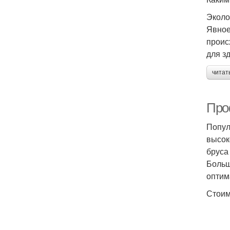
Эколо
Явное
проис
для з
читат
Про
Попул
высок
бруса
Больш
оптим
Стоим