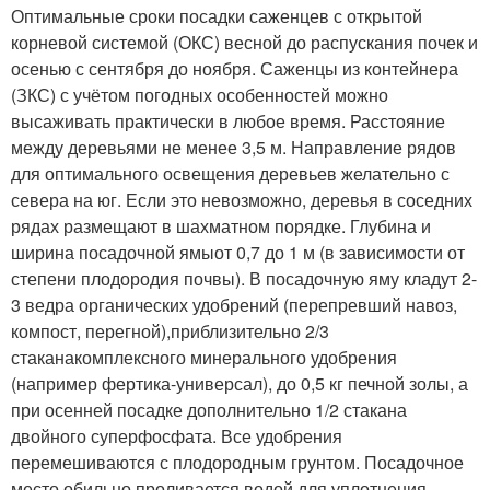
Оптимальные сроки посадки саженцев с открытой
корневой системой (ОКС) весной до распускания почек и
осенью с сентября до ноября. Саженцы из контейнера
(ЗКС) с учётом погодных особенностей можно
высаживать практически в любое время. Расстояние
между деревьями не менее 3,5 м. Направление рядов
для оптимального освещения деревьев желательно с
севера на юг. Если это невозможно, деревья в соседних
рядах размещают в шахматном порядке. Глубина и
ширина посадочной ямыот 0,7 до 1 м (в зависимости от
степени плодородия почвы). В посадочную яму кладут 2-
3 ведра органических удобрений (перепревший навоз,
компост, перегной),приблизительно 2/3
стаканакомплексного минерального удобрения
(например фертика-универсал), до 0,5 кг печной золы, а
при осенней посадке дополнительно 1/2 стакана
двойного суперфосфата. Все удобрения
перемешиваются с плодородным грунтом. Посадочное
место обильно проливается водой для уплотнения.