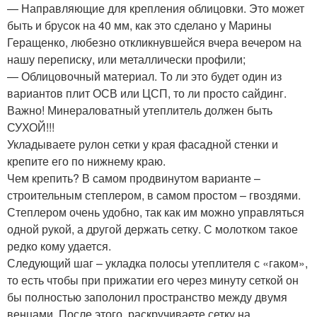
— Направляющие для крепления облицовки. Это может
быть и брусок на 40 мм, как это сделано у Марины
Геращенко, любезно откликнувшейся вчера вечером на
нашу переписку, или металлически профили;
— Облицовочный материал. То ли это будет один из
вариантов плит ОСВ или ЦСП, то ли просто сайдинг.
Важно! Минераловатный утеплитель должен быть
СУХОЙ!!!
Укладываете рулон сетки у края фасадной стенки и
крепите его по нижнему краю.
Чем крепить? В самом продвинутом варианте –
строительным степлером, в самом простом – гвоздями.
Степлером очень удобно, так как им можно управляться
одной рукой, а другой держать сетку. С молотком такое
редко кому удается.
Следующий шаг – укладка полосы утеплителя с «гаком»,
то есть чтобы при прижатии его через минуту сеткой он
бы полностью заполонил пространство между двумя
венцами. После этого, раскручиваете сетку на