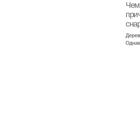
Чем
при
сна
Дерев
Однак