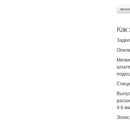
читат
Как
Задел
Опилк
Мелки
шпате
подхо
Специ
Выпус
расши
3-5 мм
Эпокс