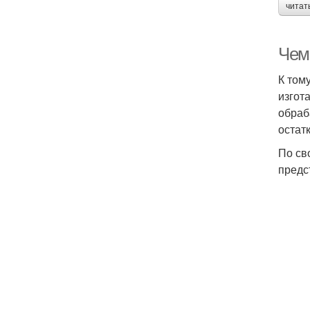
читат
Чем
К том
изгот
обраб
остат
По св
предс