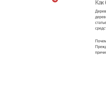
Как
Дерев
дерев
стать
средс
Почем
Прежд
причи