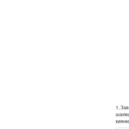
1. За
шахма
киянк