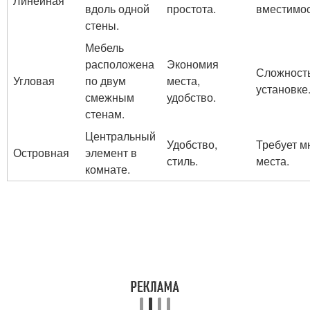
Линейная
вдоль одной
простота.
вместимос
стены.
Мебель
расположена
Экономия
Сложность
Угловая
по двум
места,
установке
смежным
удобство.
стенам.
Центральный
Удобство,
Требует м
Островная
элемент в
стиль.
места.
комнате.