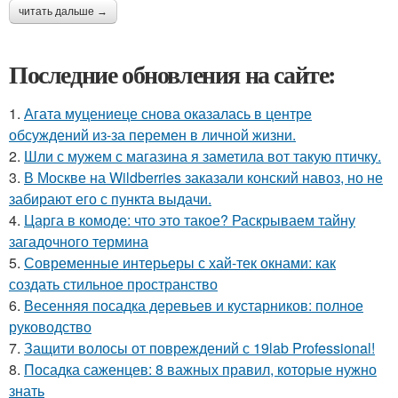
читать дальше →
Последние обновления на сайте:
1.
Агата муцениеце снова оказалась в центре
обсуждений из-за перемен в личной жизни.
2.
Шли с мужем с магазина я заметила вот такую птичку.
3.
В Москве на Wildberries заказали конский навоз, но не
забирают его с пункта выдачи.
4.
Царга в комоде: что это такое? Раскрываем тайну
загадочного термина
5.
Современные интерьеры с хай-тек окнами: как
создать стильное пространство
6.
Весенняя посадка деревьев и кустарников: полное
руководство
7.
Защити волосы от повреждений с 19lab Professional!
8.
Посадка саженцев: 8 важных правил, которые нужно
знать