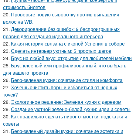
стоимость билетов
20.
Проверьте новую сыворотку против выпадения
волос на WB.
21.
Декорирование без ошибок: 9 беспроигрышных
правил для создания идеального интерьера
22.
Какая история связана с иконой Успения в соборе
23.
Сделать интерьер уютным: 5 простых шагов
24.
Брус на любой вкус: открытие для любителей мебели
25.
Брус клееный или профилированный: что выбрать
для вашего проекта
26.
Бело-зеленая кухня: сочетание стиля и комфорта
27.
Хочешь очистить поры и избавиться от черных
точек?
28.
Экологичное решение: Зеленая кухня с деревом
29.
Создание уютной зелено-белой кухни: идеи и советы
30.
Как правильно сделать пирог отмостки: подсказки и
советы
31.
Бело-зеленый дизайн кухни: сочетание эстетики и