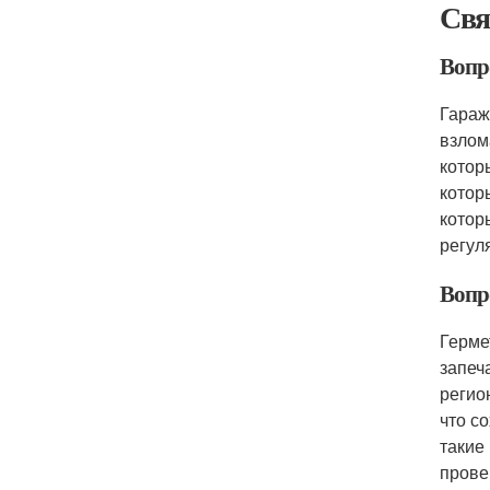
Свя
Вопр
Гараж
взлом
котор
котор
котор
регул
Вопр
Герме
запеч
регио
что с
такие
прове