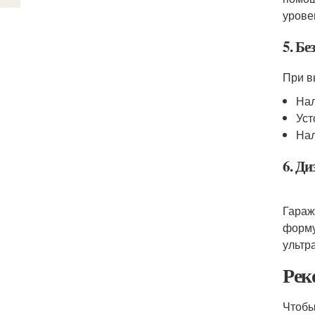
урове
5. Бе
При в
Нал
Уст
Нал
6. Ди
Гараж
форму
ультр
Рек
Чтобы