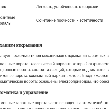
тик
Легкость, устойчивость к коррозии
озитные
Сочетание прочности и эстетичности
ериалы
еханизм открывания
твует несколько типов механизмов открывания гаражных в
пашные ворота: классический вариант, который открывает
ционные ворота: состоят из секций, которые поднимаются и
иковые ворота: компактный вариант, который поднимается
оматические ворота: оснащены электроприводом, что обесп
втоматика и управление
менные гаражные ворота часто оснащены автоматикой, кото
ью пульта дистанционного управления или даже через смар