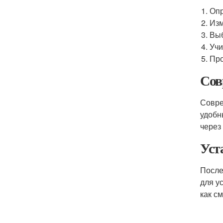
Опр
Изм
Выб
Учи
Про
Сов
Совре
удобн
через
Уст
После
для у
как с