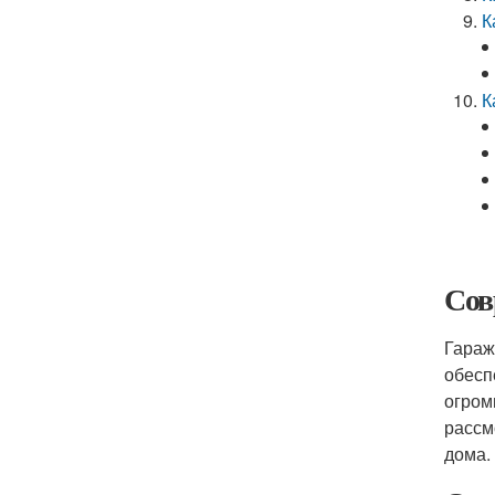
К
К
Сов
Гараж
обесп
огром
рассм
дома.