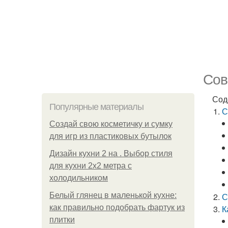
Сов
Сод
Популярные материалы
С
Создай свою косметичку и сумку
для игр из пластиковых бутылок
Дизайн кухни 2 на . Выбор стиля
для кухни 2х2 метра с
холодильником
Белый глянец в маленькой кухне:
С
как правильно подобрать фартук из
К
плитки