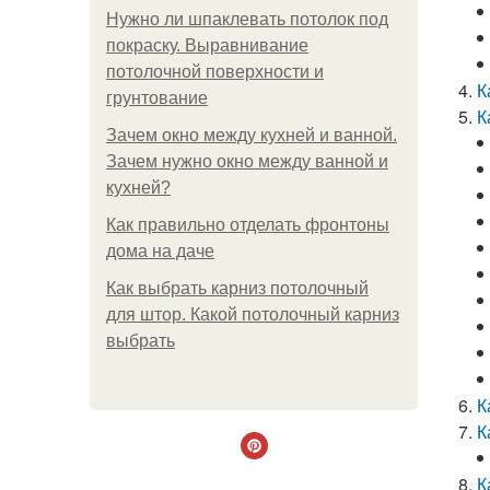
Нужно ли шпаклевать потолок под
покраску. Выравнивание
потолочной поверхности и
К
грунтование
К
Зачем окно между кухней и ванной.
Зачем нужно окно между ванной и
кухней?
Как правильно отделать фронтоны
дома на даче
Как выбрать карниз потолочный
для штор. Какой потолочный карниз
выбрать
К
К
К