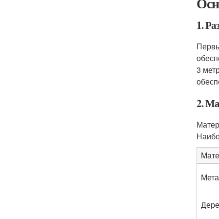
Осн
1. Р
Первы
обесп
3 мет
обесп
2. М
Матер
Наибо
Мате
Мета
Дер