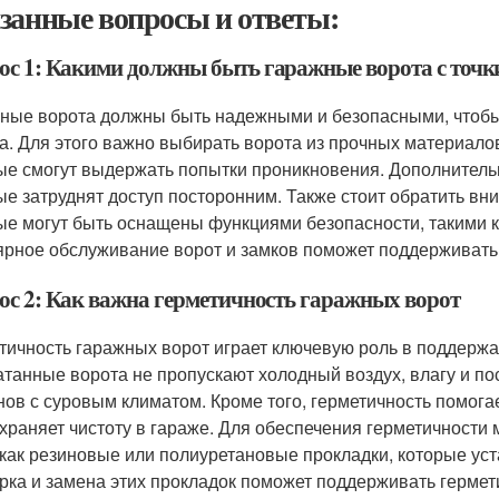
занные вопросы и ответы:
ос 1: Какими должны быть гаражные ворота с точки
ные ворота должны быть надежными и безопасными, чтобы
а. Для этого важно выбирать ворота из прочных материалов
ые смогут выдержать попытки проникновения. Дополнительн
ые затруднят доступ посторонним. Также стоит обратить в
ые могут быть оснащены функциями безопасности, такими к
ярное обслуживание ворот и замков поможет поддерживать 
ос 2: Как важна герметичность гаражных ворот
тичность гаражных ворот играет ключевую роль в поддерж
атанные ворота не пропускают холодный воздух, влагу и п
нов с суровым климатом. Кроме того, герметичность помога
охраняет чистоту в гараже. Для обеспечения герметичност
 как резиновые или полиуретановые прокладки, которые ус
рка и замена этих прокладок поможет поддерживать гермет