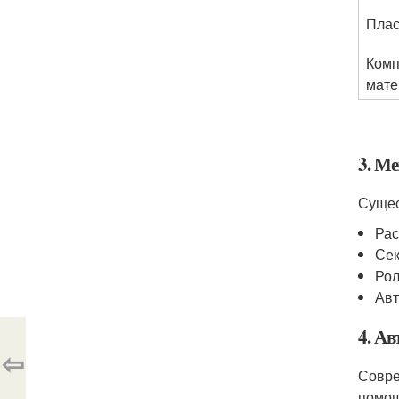
Плас
Комп
мат
3. М
Сущес
Рас
Сек
Рол
Авт
4. А
⇦
Совре
помощ