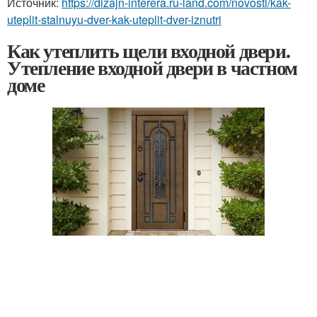
Источник:
https://dizajn-interera.ru-land.com/novosti/kak-
uteplit-stalnuyu-dver-kak-uteplit-dver-iznutri
Как утеплить щели входной двери.
Утепление входной двери в частном
доме