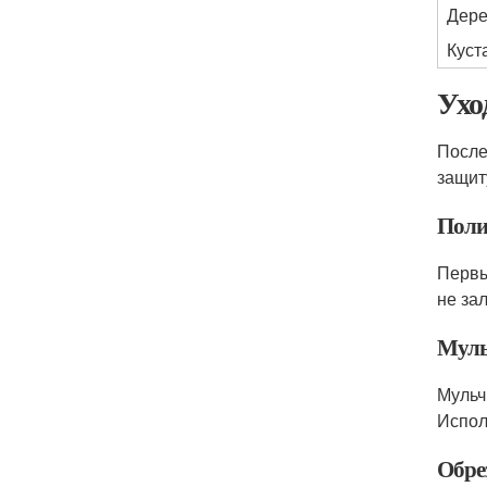
Дере
Куст
Ухо
После
защит
Поли
Первы
не за
Муль
Мульч
Испол
Обре