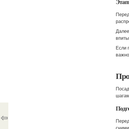
Этап
Перед
распр
Далее
впиты
Если 
важно
Про
Посад
шагам
Подг
⇦
Перед
сними