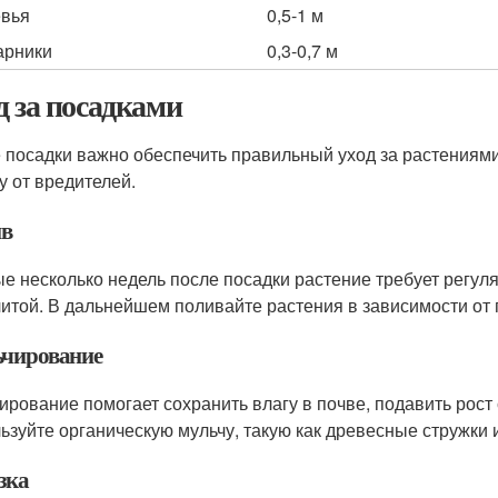
вья
0,5-1 м
арники
0,3-0,7 м
д за посадками
 посадки важно обеспечить правильный уход за растениями.
у от вредителей.
в
е несколько недель после посадки растение требует регул
литой. В дальнейшем поливайте растения в зависимости от 
чирование
ирование помогает сохранить влагу в почве, подавить рост 
ьзуйте органическую мульчу, такую как древесные стружки 
зка