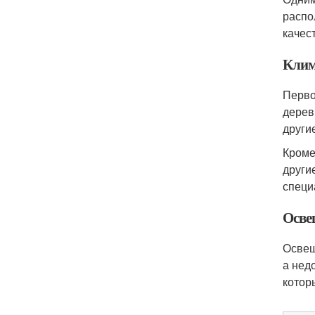
распо
качес
Клим
Перво
дерев
други
Кроме
други
специ
Осве
Освещ
а нед
котор