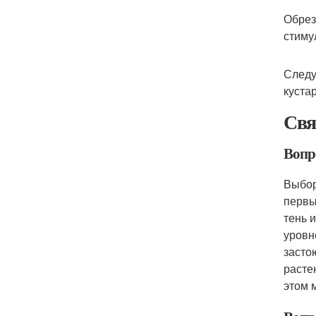
Обрез
стиму
Следу
куста
Свя
Вопр
Выбор
первы
тень 
уровн
засто
расте
этом 