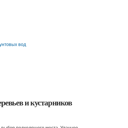
рунтовых вод
еревьев и кустарников
 выбор подходящего места. Удачное