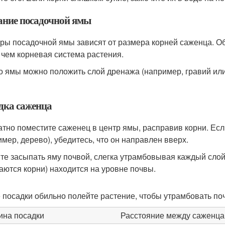
ание посадочной ямы
ры посадочной ямы зависят от размера корней саженца. Об
 чем корневая система растения.
о ямы можно положить слой дренажа (например, гравий или
дка саженца
атно поместите саженец в центр ямы, расправив корни. Ес
имер, дерево), убедитесь, что он направлен вверх.
те засыпать яму почвой, слегка утрамбовывая каждый слой.
аются корни) находится на уровне почвы.
 посадки обильно полейте растение, чтобы утрамбовать поч
ина посадки
Расстояние между саженц