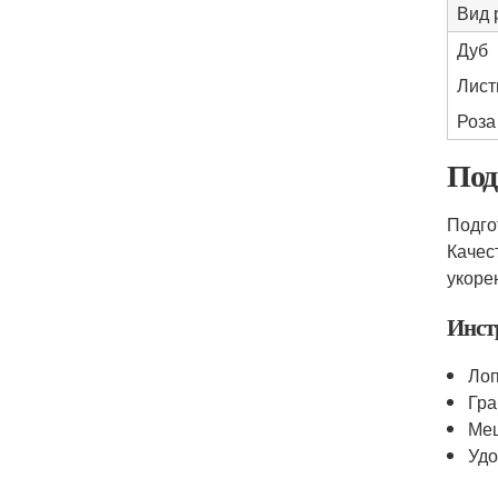
Вид 
Дуб
Лист
Роза
Под
Подго
Качес
укоре
Инст
Лоп
Гра
Меш
Удо