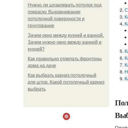
Нужно ли шпаклевать потолок под
С
покраску. Выравнивание
К
потолочной поверхности и
К
грунтование
Зачем окно между кухней и ванной.
Зачем нужно окно между ванной и
кухней?
К
К
Как правильно отделать фронтоны
К
дома на даче
Н
Как выбрать карниз потолочный
К
для штор. Какой потолочный карниз
выбрать
Пол
Выб
Одним