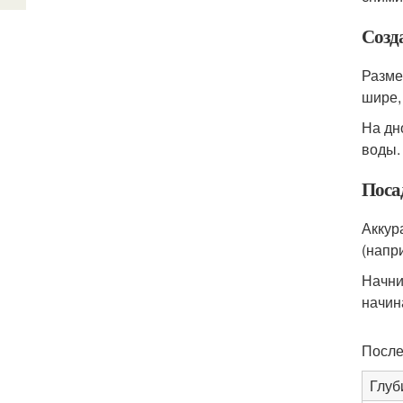
Созд
Разме
шире,
На дн
воды.
Поса
Аккур
(напр
Начни
начин
После
Глуб