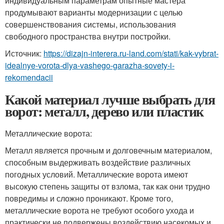
индивидуальным параметрам опытные мастера
продумывают варианты модернизации с целью
совершенствования системы, использования
свободного пространства внутри постройки.
Источник:
https://dizajn-interera.ru-land.com/stati/kak-vybrat-
idealnye-vorota-dlya-vashego-garazha-sovety-i-
rekomendacii
Какой материал лучше выбрать для
ворот: металл, дерево или пластик
Металлические ворота:
Металл является прочным и долговечным материалом,
способным выдерживать воздействие различных
погодных условий. Металлические ворота имеют
высокую степень защиты от взлома, так как они трудно
повредимы и сложно проникают. Кроме того,
металлические ворота не требуют особого ухода и
практически не подвержены воздействию насекомых и