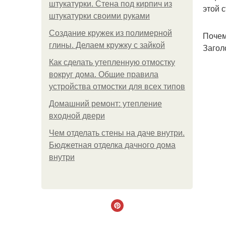
штукатурки. Стена под кирпич из
этой 
штукатурки своими руками
Создание кружек из полимерной
Почем
глины. Делаем кружку с зайкой
Загол
Как сделать утепленную отмостку
вокруг дома. Общие правила
устройства отмостки для всех типов
Домашний ремонт: утепление
входной двери
Чем отделать стены на даче внутри.
Бюджетная отделка дачного дома
внутри