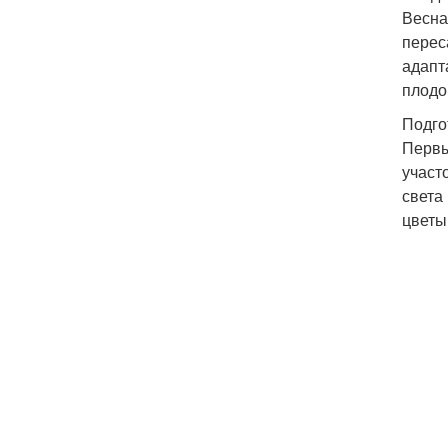
Весна
перес
адапт
плодо
Подго
Первы
участ
света
цветы