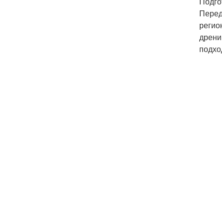
Подго
Перед
регио
дрени
подхо