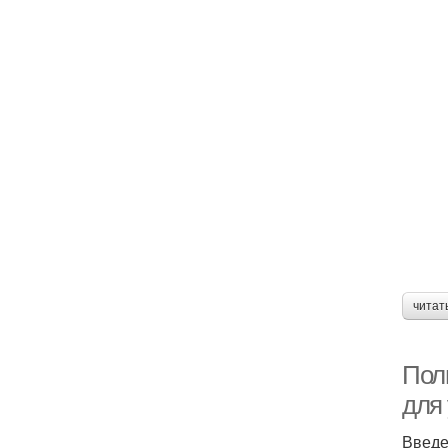
читат
Пол
для
Введ