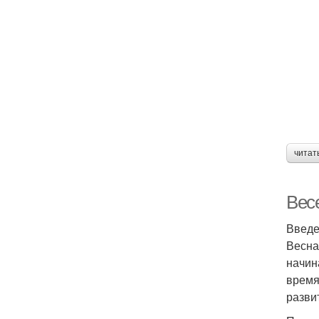
читат
Вес
Введ
Весна
начин
время
разви