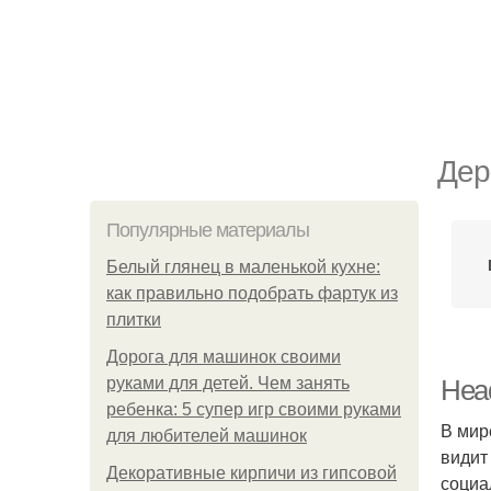
Дер
Популярные материалы
Белый глянец в маленькой кухне:
как правильно подобрать фартук из
плитки
Дорога для машинок своими
руками для детей. Чем занять
Head
ребенка: 5 супер игр своими руками
В мир
для любителей машинок
видит
Декоративные кирпичи из гипсовой
социа