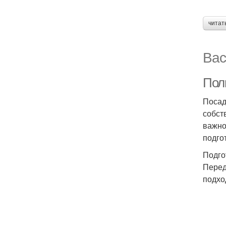
читат
Вас
Пол
Посад
собст
важно
подго
Подго
Перед
подхо