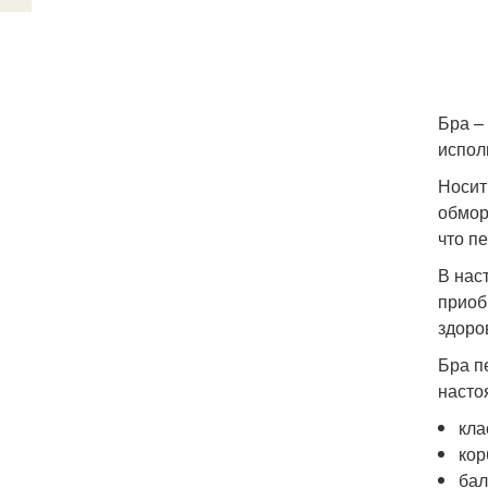
Бра –
испол
Носит
обмор
что п
В нас
приоб
здоро
Бра п
насто
кла
кор
бал