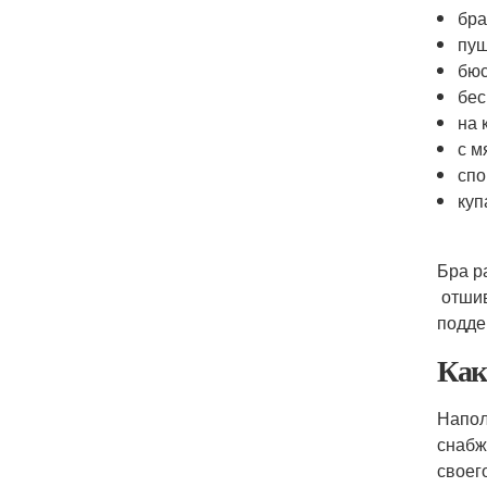
бра
пуш
бюс
бе
на 
с м
спо
куп
Бра р
отшив
подде
Как
Напол
снабж
своег