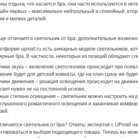
оны отдыха, что касается бра, они часто используются в ин
айн первых – максимально нейтральный и спокойный, втор
м и мелких деталей.
ще отличается светильник от бра: дополнительные возможн
атформе upmall.ru есть шикарные модели светильников, ко
ярные бра. В частности, некоторые из позиций обладают 
чики звука – включение светотехники происходит при появ
ение будет для детской комнаты, где на плач сразу же буде
чики движения – реакция освещения происходит на движен
 свет нужен не на постоянной основе.
ные степени освещения – светильник можно настроить на 
глушенного романтичного освещения и заканчивая комфорт
зей.
тличается светильник от бра? Ответы экспертов с UPmall на
нтироваться в выборе подходящего товара. Теперь вы мож