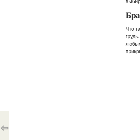
выбир
Бра
Что т
грудь
любых
прикр
⇦