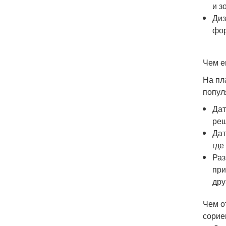
и з
Диз
фор
Чем е
На пл
попул
Дат
реш
Дат
где
Раз
при
дру
Чем о
сорие