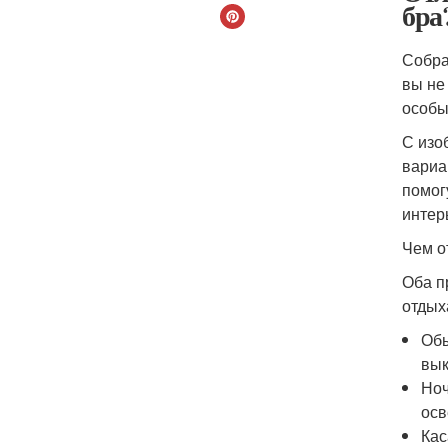
бра
Собра
вы не
особы
С изо
вариа
помог
интер
Чем о
Оба п
отдых
Обы
вык
Ноч
осв
Кас