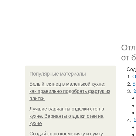
Отл
от 
Сод
Популярные материалы
О
Б
Белый глянец в маленькой кухне:
К
как правильно подобрать фартук из
плитки
Лучшие варианты отделки стен в
кухне. Варианты отделки стен на
К
кухне
Создай свою косметичку и сумку