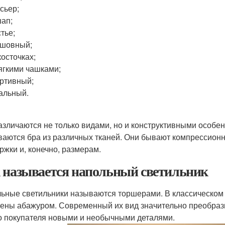
сьер;
ап;
тье;
сшовный;
косточках;
ягкими чашками;
ртивный;
альный.
азличаются не только видами, но и конструктивными особен
аются бра из различных тканей. Они бывают компрессионн
ржки и, конечно, размерам.
 называется напольный светильник
ьные светильники называются торшерами. В классическом 
ены абажуром. Современный их вид значительно преобрази
о покупателя новыми и необычными деталями.