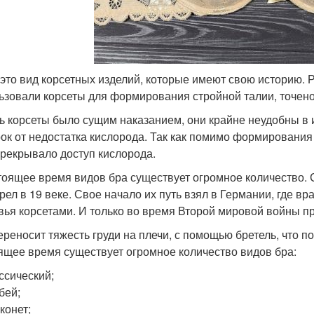
 это вид корсетных изделий, которые имеют свою историю.
ьзовали корсеты для формирования стройной талии, точено
ь корсеты было сущим наказанием, они крайне неудобны в
ок от недостатка кислорода. Так как помимо формирования
ерекрывало доступ кислорода.
тоящее время видов бра существует огромное количество.
рел в 19 веке. Свое начало их путь взял в Германии, где в
вья корсетами. И только во время Второй мировой войны п
ереносит тяжесть груди на плечи, с помощью бретель, что по
ящее время существует огромное количество видов бра:
ссический;
бей;
конет;