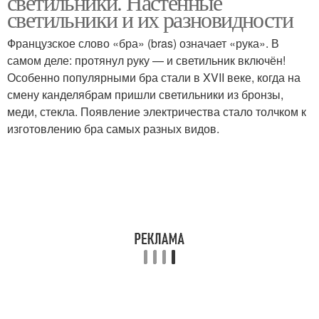
светильники. Настенные
светильники и их разновидности
Французское слово «бра» (bras) означает «рука». В
Светильники по
самом деле: протянул руку — и светильник включён!
Настенный светильник
светораспределению
Особенно популярными бра стали в XVII веке, когда на
смену канделябрам пришли светильники из бронзы,
меди, стекла. Появление электричества стало толчком к
Светильники для
изготовлению бра самых разных видов.
Светодиодные
производственных
светильники
помещений
Бра от настенных
Уличные светильники
светильников
Светильник от бра
Трековые светильники