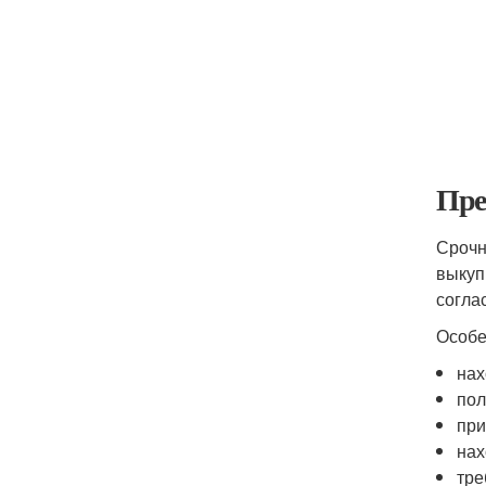
Пре
Срочн
выкуп
согла
Особе
нах
пол
при
нах
тре