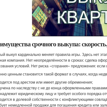
имущества срочного выкупа: скорость,
ый выкуп кардинально меняет правила игры. Здесь нет эта
ная компания. Нет неопределённости в сроках: сделка офор
сования условий. Нет риска «сгорания» предложения: если
нно ценным становится такой формат в случаях, когда нед
одится под арестом или имеет другие обременения;
учена по наследству с не до конца оформленными правами
надлежит юридическому лицу и требует особого порядка от
одится в долевой собственности с конфликтующими совла
бует немедленной продажи для погашения кредита или зало