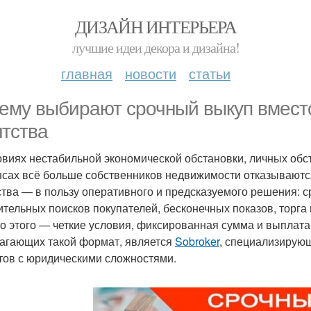
ДИЗАЙН ИНТЕРЬЕРА
лучшие идеи декора и дизайна!
главная
новости
статьи
ему выбирают срочный выкуп вместо
нтства
овиях нестабильной экономической обстановки, личных обс
сах всё больше собственников недвижимости отказываются
ства — в пользу оперативного и предсказуемого решения: с
ительных поисков покупателей, бесконечных показов, торга 
о этого — четкие условия, фиксированная сумма и выплата 
агающих такой формат, является
Sobroker
, специализирующ
тов с юридическими сложностями.