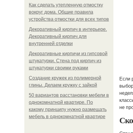
Как сделать утепленную отмостку
вокруг дома. Общие правила
устройства отмостки для всех типов
Декоративный кирпич в интерьере.
Декоративный кирпич для
внутренней отделки
Декоративные кирпичи из гипсовой
штукатурки. Стена под кирпич из
штукатурки своими руками
Если 
Создание кружек из полимерной
выбор
глины. Делаем кружку с зайкой
недел
50 вариантов расстановки мебели в
класс
однокомнатной квартире. По
не пр
какому принципу нужно размещать
мебель в однокомнатной квартире
Ско