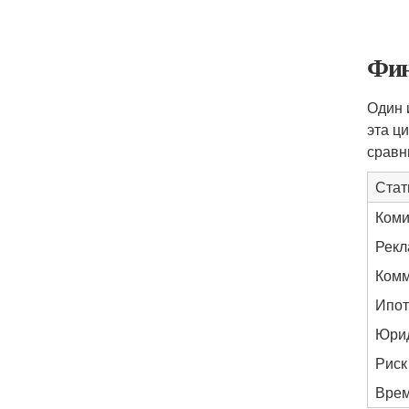
Фин
Один 
эта ц
сравн
Стат
Коми
Рекл
Комм
Ипот
Юрид
Риск
Врем