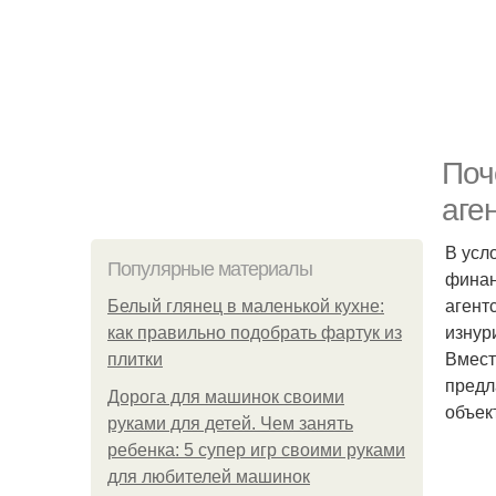
Поч
аге
В усл
Популярные материалы
финан
агент
Белый глянец в маленькой кухне:
изнур
как правильно подобрать фартук из
Вмест
плитки
предл
Дорога для машинок своими
объек
руками для детей. Чем занять
ребенка: 5 супер игр своими руками
для любителей машинок