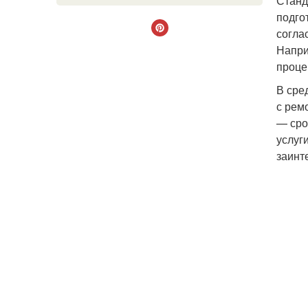
Станд
подго
согла
Напри
проце
В сре
с рем
— сро
услуг
заинт