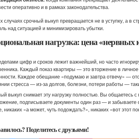
ести оперативно и в рамках законодательства.
их случаях срочный выкуп превращается не в уступку, а в 
оль над ситуацией и минимизировать убытки.
циональная нагрузка: цена «нервных 
еделами цифр и сроков лежит важнейший, но часто игнори
венника. Каждый показ квартиры — это вторжение в личное
нности. Каждое обещание «подумаю и завтра отвечу» — отс
янии стресса — из-за долгов, болезни, потери работы — та
ый выкуп снимает эту нагрузку полностью. Вы общаетесь с
ожение, подписываете документы один раз — и забываете 
, никаких «а может, чуть подождать?», никаких «вот этот пок
авилось? Поделитесь с друзьями!