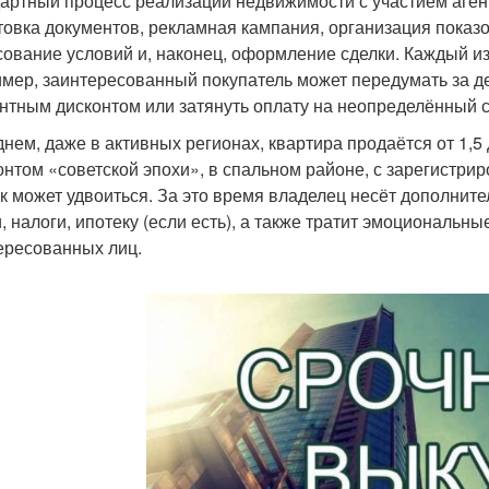
артный процесс реализации недвижимости с участием агент
товка документов, рекламная кампания, организация показ
сование условий и, наконец, оформление сделки. Каждый из
мер, заинтересованный покупатель может передумать за ден
нтным дисконтом или затянуть оплату на неопределённый с
днем, даже в активных регионах, квартира продаётся от 1,5
онтом «советской эпохи», в спальном районе, с зарегистр
к может удвоиться. За это время владелец несёт дополнит
и, налоги, ипотеку (если есть), а также тратит эмоциональ
ересованных лиц.