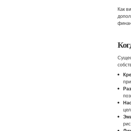
Как в
допол
финан
Ког
Сущес
собст
Кр
при
Ра
поз
На
цел
Эми
рис
Ли