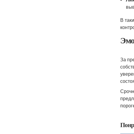
выв
В так
контр
Эмо
За пр
собст
увере
состо
Срочн
предл
пороге
Понр