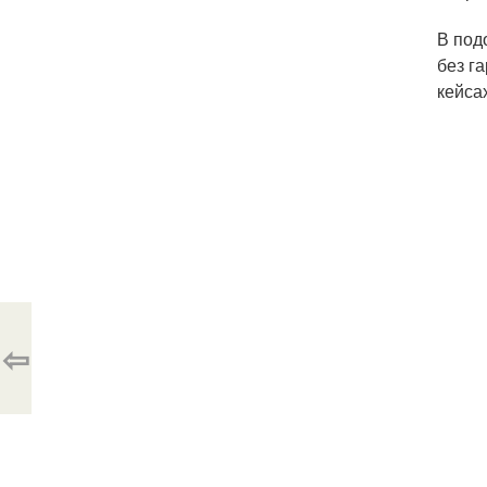
В под
без г
кейса
⇦