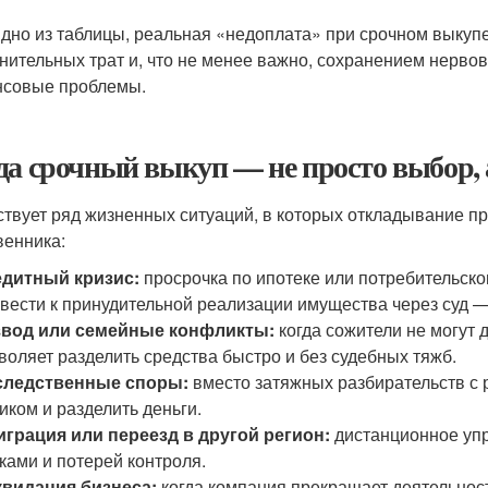
идно из таблицы, реальная «недоплата» при срочном выкуп
нительных трат и, что не менее важно, сохранением нерв
совые проблемы.
да срочный выкуп — не просто выбор, 
твует ряд жизненных ситуаций, в которых откладывание п
венника:
едитный кризис:
просрочка по ипотеке или потребительско
вести к принудительной реализации имущества через суд —
звод или семейные конфликты:
когда сожители не могут 
воляет разделить средства быстро и без судебных тяжб.
следственные споры:
вместо затяжных разбирательств с 
иком и разделить деньги.
грация или переезд в другой регион:
дистанционное упр
ками и потерей контроля.
квидация бизнеса:
когда компания прекращает деятельнос