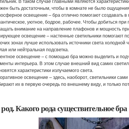
тильник. В таком случае главными являются характеристики
жен быть достаточным, чтобы в комнате не было ощущения
осферное освещение – бра отлично помогают создавать в
антическое, уютное, бодрое, рабочее. Чтобы добиться при
ащать внимание на направление плафонов и мощность пр
ирующее освещение – настенные светильники помогают под
очих зонах лучше использовать источники света холодной ч
лая или нейтральная подсветка.
ентное освещение – с помощью бра можно выделить и подч
менты интерьера. В этом случае внешний вид самих светил
новятся характеристики излучаемого света.
оративное освещение – здесь, наоборот, светильники сам
ирают их в первую очередь по внешнему виду, и только пот
 род. Какого рода существительное бра