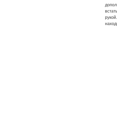
допол
встат
рукой
наход