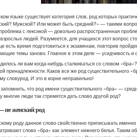
ском языке существует категория слов, род которых практи
кий? Мужской? Или может быть средний?» — такими вопрос
 проблема с лексикой — довольно распространенная пробле
 взрослых людей. Разумеется, для учащихся этот вопрос сто
ще есть время подготовиться к экзаменам, повторив пройде
ающие темы заново. Главное в этом деле — усидчивость и 
дилось ли вам когда-нибудь сталкиваться со словом «бра»? 
ой принадлежности. Каков все же род существительного «б
му словурод. И это в корне неправильно!
 запомнить, что род имени существительного «бра» — средн
у многие люди так стремятся дать слово другой род?
— не женский род
скому роду данное слово свойственно приписывать именно 
атривают слово «бра» как элемент нижнего белья. Таким 