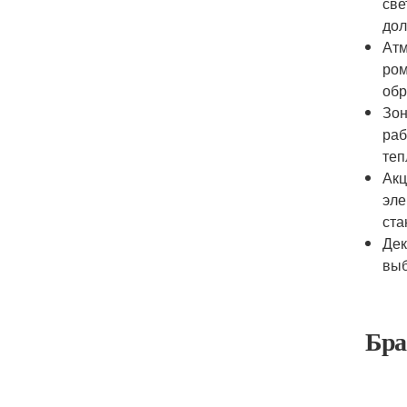
све
дол
Атм
ром
обр
Зон
раб
теп
Акц
эле
ста
Дек
выб
Бра