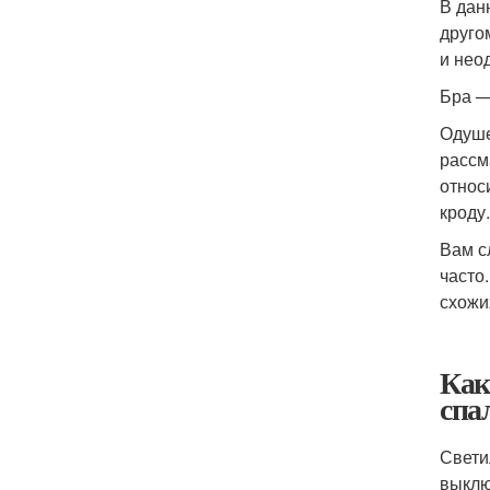
В дан
друго
и нео
Бра —
Одуше
рассм
относ
кроду.
Вам с
часто
схожи
Как
спа
Свети
выклю