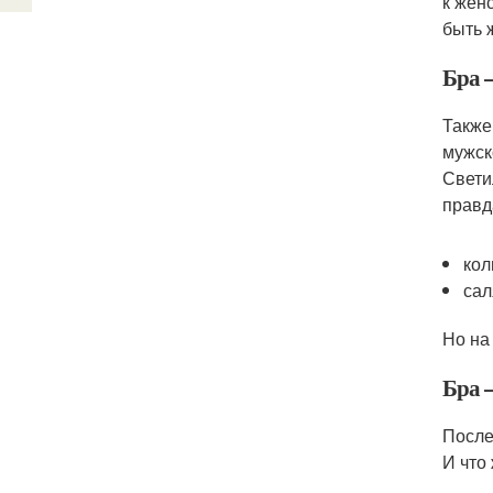
к жен
быть 
Бра 
Также
мужск
Свети
правд
кол
сал
Но на
Бра 
После
И что