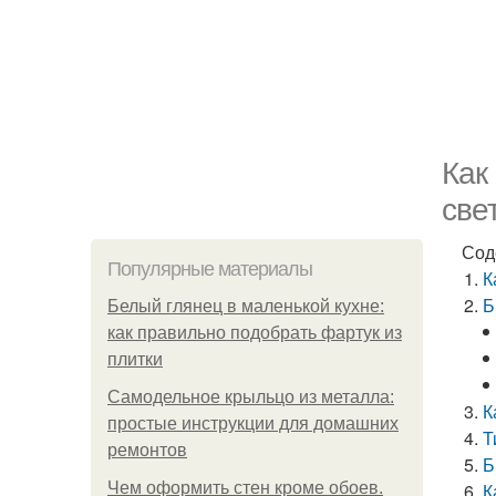
Как
све
Сод
Популярные материалы
К
Б
Белый глянец в маленькой кухне:
как правильно подобрать фартук из
плитки
Самодельное крыльцо из металла:
К
простые инструкции для домашних
Т
ремонтов
Б
Чем оформить стен кроме обоев.
К