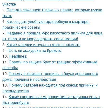
участке
5.
Посадка саженцев: 8 важных правил, которые нужно
знать
6.
Как создать удобную гардеробную в квартире:
практические советы
7.
Недавно я прошла курс кислотного пилинга для лица
от 19lab, и не могу сдержать свои эмоции!
8.
Какие галереи искусства можно посетить
9.
- Есть ли экскурсии по Кремлю
10.
Headlines:
11.
Советы по защите брус от трещин: эффективные
способы
12.
Почему возникают трещины в брусе деревянного
дома: причины и последствия
13.
Почему батарея находится под окном: причины и
преимущества
14.
Какие спортивные мероприятия и стадионы есть в
Екатеринбурге