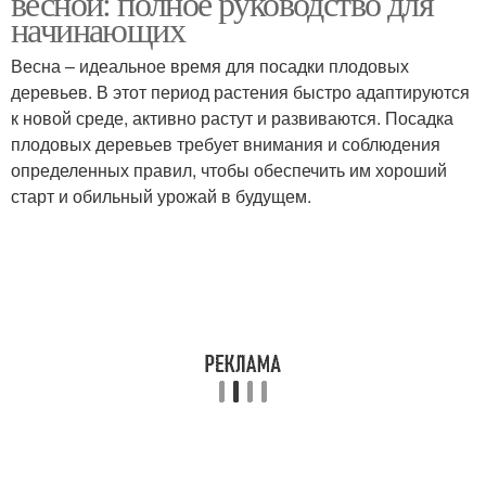
весной: полное руководство для
начинающих
Весна – идеальное время для посадки плодовых
деревьев. В этот период растения быстро адаптируются
Дерева к посадке
Подходящие дерева
к новой среде, активно растут и развиваются. Посадка
плодовых деревьев требует внимания и соблюдения
определенных правил, чтобы обеспечить им хороший
старт и обильный урожай в будущем.
Дерева для разных
Плодовый саженец
регионов
Расстояние между
Дерева для посадки
плодовыми деревьями
Дерево при посадке