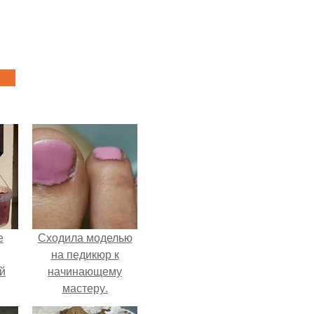
е
Сходила моделью
на педикюр к
й
начинающему
мастеру.