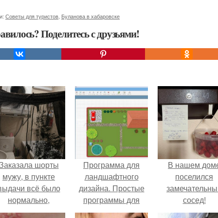
и:
Советы для туристов
,
Буланова в хабаровске
авилось? Поделитесь с друзьями!
Заказала шорты
Программа для
В нашем дом
мужу, в пункте
ландшафтного
поселился
выдачи всё было
дизайна. Простые
замечательны
нормально,
программы для
сосед!
примерил все
планировки и