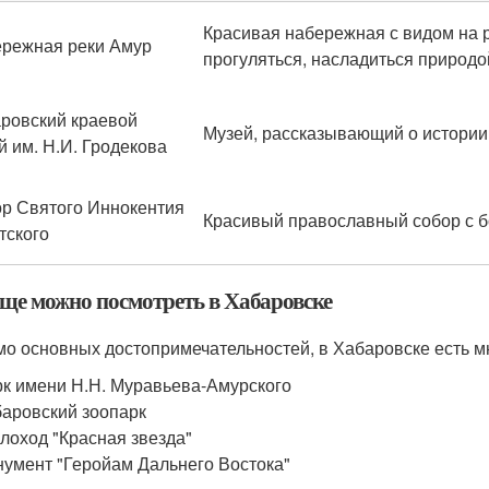
Красивая набережная с видом на 
режная реки Амур
прогуляться, насладиться природо
ровский краевой
Музей, рассказывающий о истории 
й им. Н.И. Гродекова
р Святого Иннокентия
Красивый православный собор с б
тского
еще можно посмотреть в Хабаровске
о основных достопримечательностей, в Хабаровске есть м
к имени Н.Н. Муравьева-Амурского
аровский зоопарк
лоход "Красная звезда"
умент "Геройам Дальнего Востока"