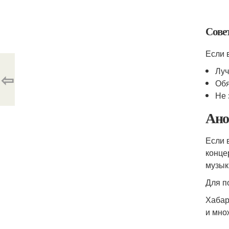
Сове
Если 
Луч
⇦
Обя
Не 
Ано
Если 
конце
музык
Для п
Хабар
и мно