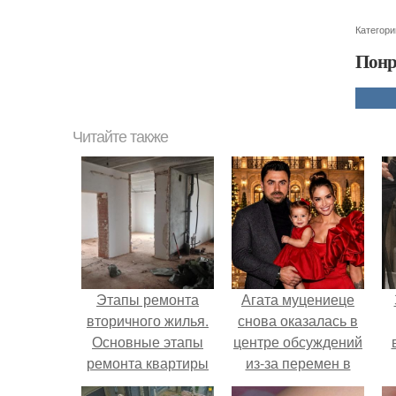
Категори
Понр
Читайте также
Этапы ремонта
Агата муцениеце
вторичного жилья.
снова оказалась в
Основные этапы
центре обсуждений
ремонта квартиры
из-за перемен в
вторички
личной жизни.