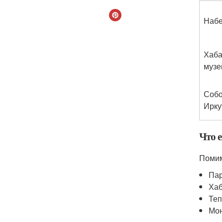
Набе
Хаба
музе
Собо
Ирку
Что 
Помим
Пар
Хаб
Теп
Мон