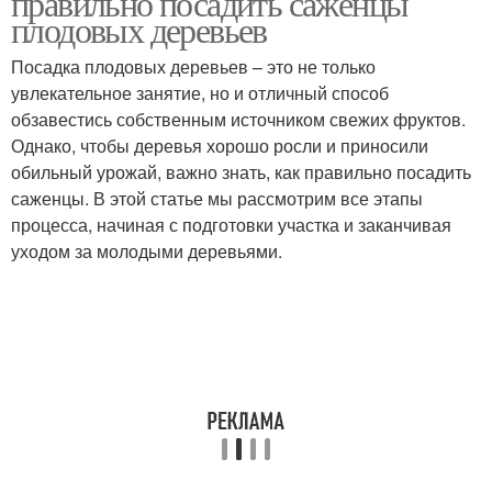
правильно посадить саженцы
плодовых деревьев
Посадка плодовых деревьев – это не только
увлекательное занятие, но и отличный способ
Весенняя посадка
Дерева перед посадкой
обзавестись собственным источником свежих фруктов.
Однако, чтобы деревья хорошо росли и приносили
обильный урожай, важно знать, как правильно посадить
саженцы. В этой статье мы рассмотрим все этапы
Дерево в открытый
Плодовое дерево
процесса, начиная с подготовки участка и заканчивая
грунт
уходом за молодыми деревьями.
Дерево от вредителей