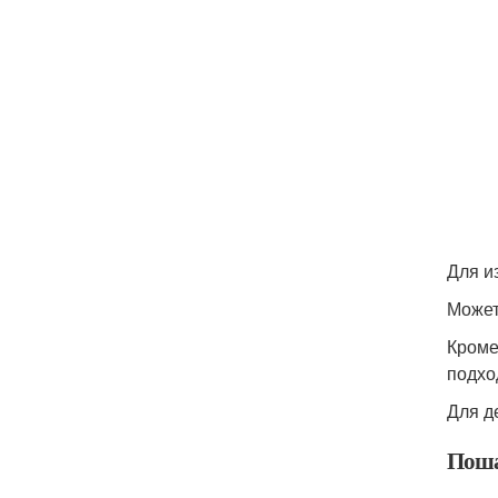
Для и
Может
Кроме
подхо
Для д
Поша