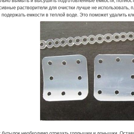
льно вымыть и высушить подготовленные емкости, полностью
сивные растворители для очистки лучше не использовать, п
 подержать емкости в теплой воде. Это поможет удалить кл
х бутылок необходимо отрезать горлышки и донышки. Оставш