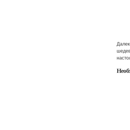
Далек
шедев
насто
Необ