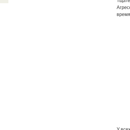
Тщате
Агрес
время
У все