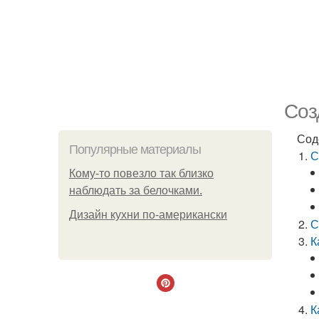
Соз
Сод
Популярные материалы
С
Кому-то повезло так близко
наблюдать за белочками.
Дизайн кухни по-американски
С
К
К