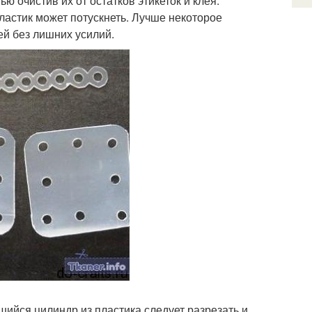
 очистив их от остатков этикеток и клея.
ластик может потускнеть. Лучше некоторое
ей без лишних усилий.
ийся цилиндр из пластика следует разрезать и