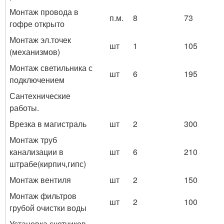
Монтаж провода в
п.м.
8
73
гофре открыто
Монтаж эл.точек
шт
1
105
(механизмов)
Монтаж светильника с
шт
6
195
подключением
Сантехнические
работы.
Врезка в магистраль
шт
2
300
Монтаж труб
канализации в
шт
6
210
штрабе(кирпич,гипс)
Монтаж вентиля
шт
2
150
Монтаж фильтров
шт
2
100
грубой очистки воды
Установка счетчиков