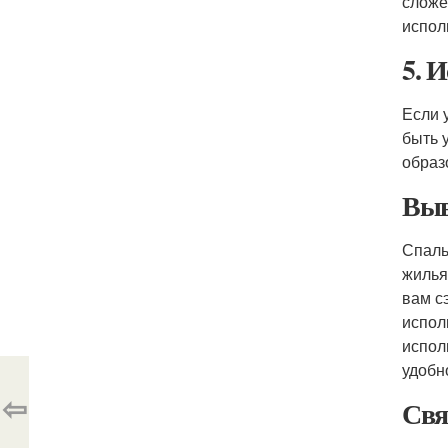
сложе
испол
5. 
Если 
быть 
образ
Выв
Спаль
жилья
вам с
испол
испол
удобн
⇦
Свя