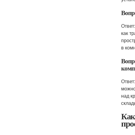
Вопр
Ответ
как т
прост
в ком
Вопр
комп
Ответ
можно
над к
склад
Как
про