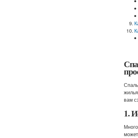
К
К
Спа
про
Спаль
жилья
вам с
1. 
Много
может