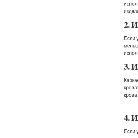
испол
издел
2. 
Если 
меньш
испол
3. 
Карка
крова
крова
4. 
Если 