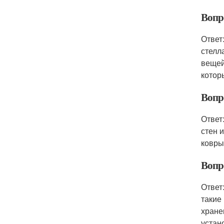
Вопр
Ответ
стелл
вещей
котор
Вопр
Ответ
стен 
ковры
Вопр
Ответ
такие
хране
устан