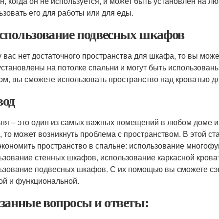
н, когда он не используется, и может быть установлен на л
ьзовать его для работы или для еды.
Использование подвесных шкафов
у вас нет достаточного пространства для шкафа, то вы мо
установлены на потолке спальни и могут быть использован
ом, вы сможете использовать пространство над кроватью д
од
ня – это один из самых важных помещений в любом доме ил
, то может возникнуть проблема с пространством. В этой ст
экономить пространство в спальне: использование многоф
ьзование стенных шкафов, использование каркасной кроват
ьзование подвесных шкафов. С их помощью вы сможете сэк
ой и функциональной.
занные вопросы и ответы: