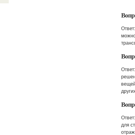
Вопр
Ответ
можно
транс
Вопр
Ответ
решен
вещей
други
Вопр
Ответ
для с
отраж