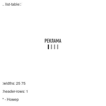
.. list-table::
:widths: 25 75
:header-rows: 1
* - Номер