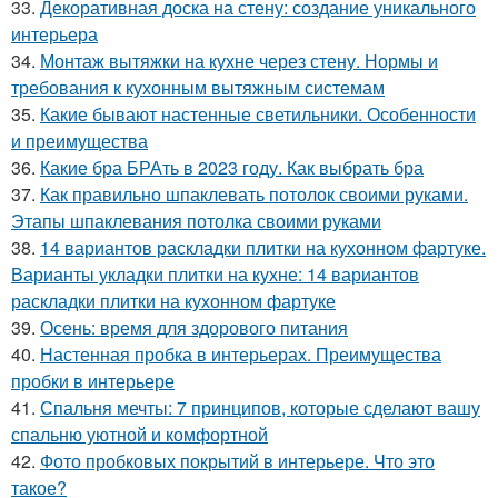
33.
Декоративная доска на стену: создание уникального
интерьера
34.
Монтаж вытяжки на кухне через стену. Нормы и
требования к кухонным вытяжным системам
35.
Какие бывают настенные светильники. Особенности
и преимущества
36.
Какие бра БРАть в 2023 году. Как выбрать бра
37.
Как правильно шпаклевать потолок своими руками.
Этапы шпаклевания потолка своими руками
38.
14 вариантов раскладки плитки на кухонном фартуке.
Варианты укладки плитки на кухне: 14 вариантов
раскладки плитки на кухонном фартуке
39.
Осень: время для здорового питания
40.
Настенная пробка в интерьерах. Преимущества
пробки в интерьере
41.
Спальня мечты: 7 принципов, которые сделают вашу
спальню уютной и комфортной
42.
Фото пробковых покрытий в интерьере. Что это
такое?