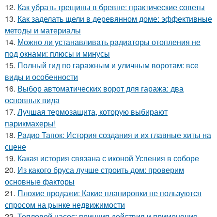
12.
Как убрать трещины в бревне: практические советы
13.
Как заделать щели в деревянном доме: эффективные
методы и материалы
14.
Можно ли устанавливать радиаторы отопления не
под окнами: плюсы и минусы
15.
Полный гид по гаражным и уличным воротам: все
виды и особенности
16.
Выбор автоматических ворот для гаража: два
основных вида
17.
Лучшая термозащита, которую выбирают
парикмахеры!
18.
Радио Тапок: История создания и их главные хиты на
сцене
19.
Какая история связана с иконой Успения в соборе
20.
Из какого бруса лучше строить дом: проверим
основные факторы
21.
Плохие продажи: Какие планировки не пользуются
спросом на рынке недвижимости
22.
Тепловой насос: принцип действия и применение