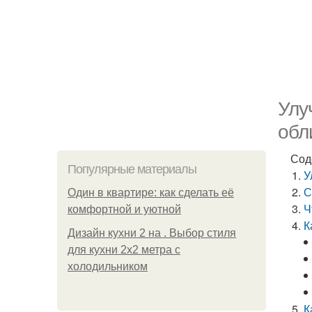
Улу
обл
Сод
Популярные материалы
У
С
Один в квартире: как сделать её
Ч
комфортной и уютной
К
Дизайн кухни 2 на . Выбор стиля
для кухни 2х2 метра с
холодильником
К