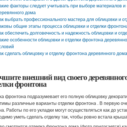
акие факторы следует учитывать при выборе материалов и 
еревянного дома
ак выбрать профессионального мастера для облицовки и о
аковы общие этапы процесса облицовки и отделки фронтон
ак обеспечить долговечность и надежность облицовки и от
акие особенности облицовки и отделки фронтона деревянно
словий
ак сделать облицовку и отделку фронтона деревянного до
чшите внешний вид своего деревянног
елки фронтона
ка фронтона подразумевает его полную облицовку декорат
тимы различные варианты отделки фронтона . В первую оч
ча. Работы по его укладки могут осуществляться как до уста
одимо уметь сделать отделку так, чтобы ровно встала крыша
во смотрится отделка фронтона дома (фото прилагается) к