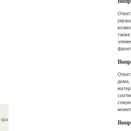
Вопр
Ответ
украш
возмо
также
элеме
фронт
Вопр
Ответ
дома,
матер
соотв
совре
может
⇦
Вопр