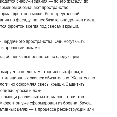
водится снаружи здания — по его фасаду, до
термином обозначают пространство,
Форма фронтона может быть треугольной,
дания по фасаду, но необязательно должен иметь
ется фронтон всегда под свесами крыши,
и чердачного пространства. Они могут быть
 и арочными окнами.
тва, обшивка выполняется по следующим
ормируется по доскам стропильных ферм, в
ентиляционных окошек обязательно. Желательно
алогично оформляя свесы крыши. Защитить
питки, краски и лаки.
и помощи различных материалов, от листов
ам фронтон уже сформирован из бревна, бруса,
ативных целях — в процессе реконструкции или