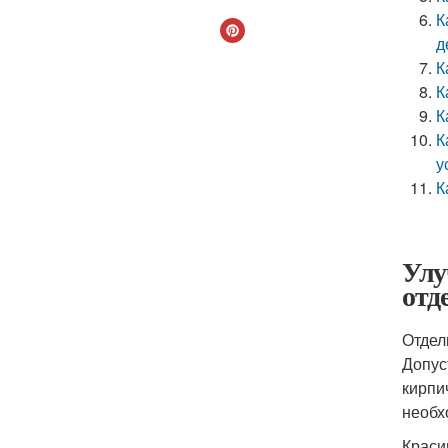
К
д
К
К
К
К
у
К
Улу
отд
Отдел
Допус
кирпи
необх
Краси