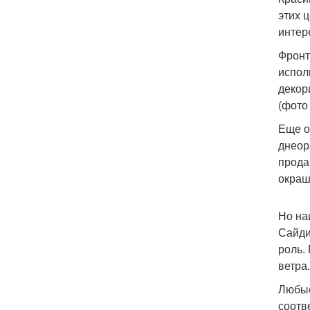
этих 
интер
Фронт
испол
декор
(фото
Еще о
днеор
прода
окраш
Но на
Сайди
роль.
ветра.
Любые
соотв