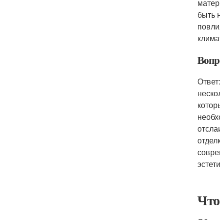
матер
быть 
повли
клима
Вопр
Ответ
неско
котор
необх
отсла
отдел
совре
эстет
Что