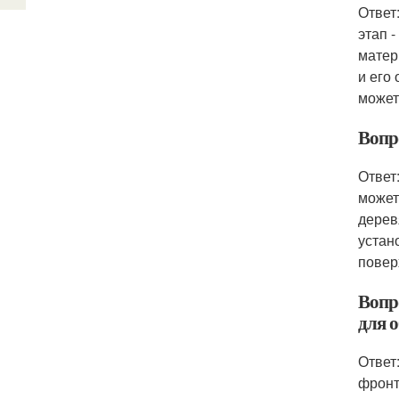
Ответ
этап 
матер
и его
может
Вопр
Ответ
может
дерев
устан
повер
Вопр
для 
Ответ
фронт