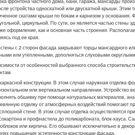
ка фронтона частного дома, бани, гаража, мансарды произ
осле устройства односкатной или двускатной крыши. Этим 
иченное скатами крыши по бокам и карнизом у основания. 
угольной, циркульной. По сути, он является частью стены з
 же оформление, как и основная часть строения. Располага
ляясь под ее края.
 стены с 2 сторон фасада закрывают торцы мансардного ил
ными или утепленными, дополняться слуховыми округлыми
исимости от особенностей выбранного способа строительс
нтам.
каркасной конструкции. В этом случае наружная отделка ф
изонтальном или вертикальном направлении. Устройство в
олнять обшивку при помощи натуральных материалов, ан
евянную отделку от атмосферных воздействий помогают про
сплошной стене. В этом случае отделка осуществляется пр
сокартона и профнастила до поликарбоната, блок-хауса. С
облоков или кирпича. Его обшивают исключительно в декор
елях повышения эстетичности конструкции фасада.