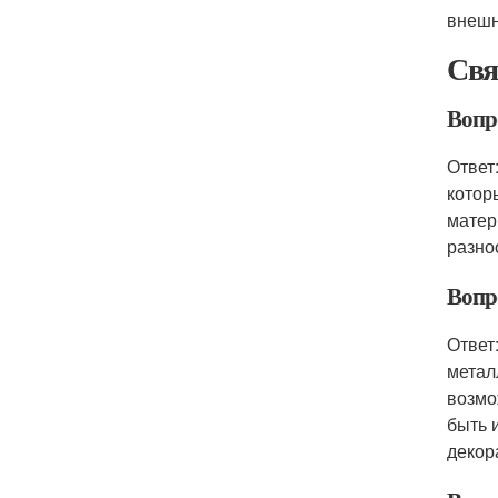
внешн
Свя
Вопр
Ответ
котор
матер
разно
Вопр
Ответ
метал
возмо
быть 
декор