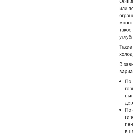
Обшив
или п
огран
много
такое
углуб
Такие
холод
В зав
вариа
По 
гор
вып
дер
По 
гип
пен
в ц