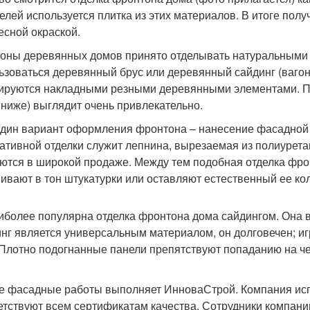
целей используется плитка из этих материалов. В итоге пол
есной окраской.
оны деревянных домов принято отделывать натуральными 
ьзоваться деревянный брус или деревянный сайдинг (вагон
ируются накладными резными деревянными элементами. П
 ниже) выглядит очень привлекательно.
дин вариант оформления фронтона – нанесение фасадной
ативной отделки служит лепнина, вырезаемая из полиурета
ются в широкой продаже. Между тем подобная отделка фрон
ивают в тон штукатурки или оставляют естественный ее ко
иболее популярна отделка фронтона дома сайдингом. Она вы
нг является универсальным материалом, он долговечен; иг
 Плотно подогнанные панели препятствуют попаданию на ч
 фасадные работы выполняет ИнноваСтрой. Компания исп
етствуют всем сертификатам качества. Сотрудники компани