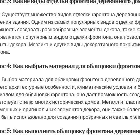
ос 3: Какие виды отделки фронтона деревянного до
: Существует множество видов отделки фронтона деревянно
ения здания. Одним из самых популярных видов отделки фр
жность создавать разнообразные элементы декора, такие как
 является популярным видом отделки фронтона, она позво
нты декора. Мозаика и другие виды декоративного покрыти
она.
ос 4: Как выбрать материал для облицовки фронтон
: Выбор материала для облицовки фронтона деревянного дом
 его архитектурные особенности, климатические условия и
иалом для облицовки фронтона, оно дает возможность соз
етствует стилю многих исторических домов. Металл и пласт
менных и оригинальных элементов декора, они также более
 быть использовано для создания прозрачных и светлых эл
ос 5: Как выполнить облицовку фронтона деревянн