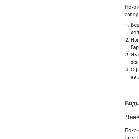
Некот
совер
Вещ
дол
Нап
Гар
Име
осо
Офо
на 
Вид
Лине
Похож
отсут