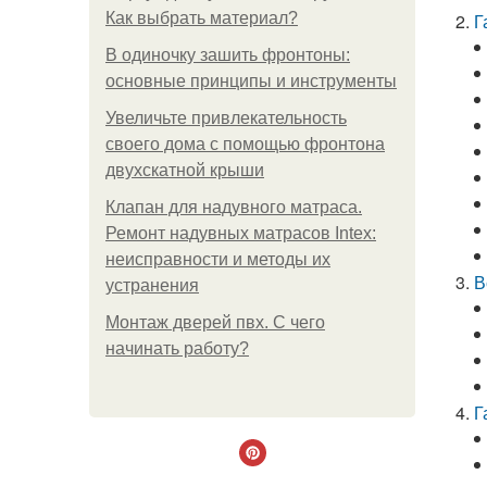
Как выбрать материал?
Г
В одиночку зашить фронтоны:
основные принципы и инструменты
Увеличьте привлекательность
своего дома с помощью фронтона
двухскатной крыши
Клапан для надувного матраса.
Ремонт надувных матрасов Intex:
неисправности и методы их
В
устранения
Монтаж дверей пвх. С чего
начинать работу?
Г