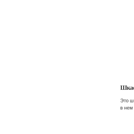
Шкаф
Это ш
в нем