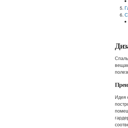
Г
С
Диз
Спаль
вещам
полез
Преи
Идея 
постр
помещ
гарде
соотв