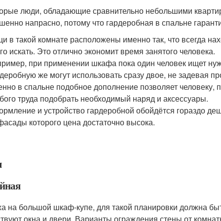
орые люди, обладающие сравнительно небольшими квартирам
шенно напрасно, потому что гардеробная в спальне гарант
и в такой комнате расположены именно так, что всегда нах
го искать. Это отлично экономит время занятого человека.
ример, при применении шкафа пока один человек ищет нуж
деробную же могут использовать сразу двое, не задевая пр
нно в спальне подобное дополнение позволяет человеку, п
бого труда подобрать необходимый наряд и аксессуары.
рмление и устройство гардеробной обойдётся гораздо деше
фасады которого цена достаточно высока.
ы
йная
а на большой шкаф-купе, для такой планировки должна быть
ствуют окна и двери. Варианты ограждения стены от комнат