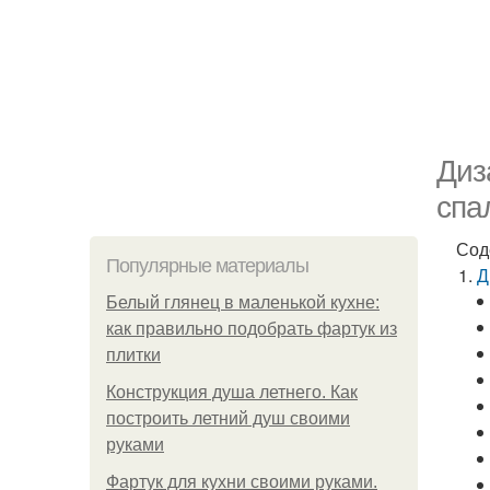
Диз
спа
Сод
Популярные материалы
Д
Белый глянец в маленькой кухне:
как правильно подобрать фартук из
плитки
Конструкция душа летнего. Как
построить летний душ своими
руками
Фартук для кухни своими руками.