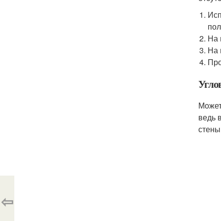
Исп
пол
На 
На 
Про
Угло
Может
ведь 
стены
⇦