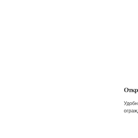
Откр
Удобн
ограж