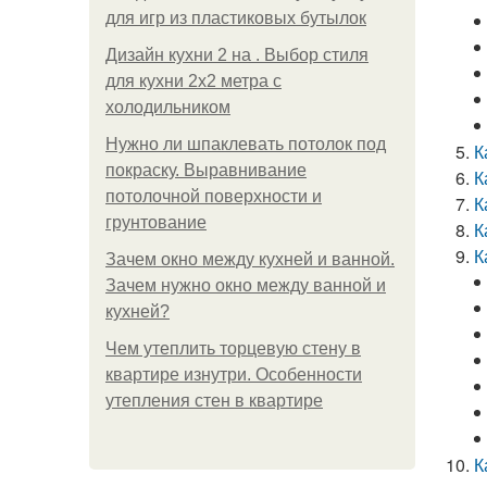
для игр из пластиковых бутылок
Дизайн кухни 2 на . Выбор стиля
для кухни 2х2 метра с
холодильником
Нужно ли шпаклевать потолок под
К
покраску. Выравнивание
К
потолочной поверхности и
К
грунтование
К
К
Зачем окно между кухней и ванной.
Зачем нужно окно между ванной и
кухней?
Чем утеплить торцевую стену в
квартире изнутри. Особенности
утепления стен в квартире
К