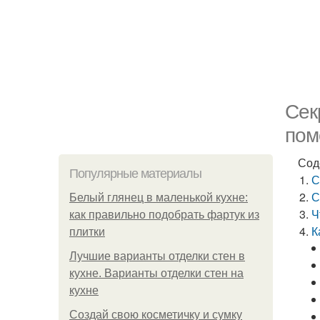
Сек
пом
Сод
Популярные материалы
С
С
Белый глянец в маленькой кухне:
Ч
как правильно подобрать фартук из
К
плитки
Лучшие варианты отделки стен в
кухне. Варианты отделки стен на
кухне
Создай свою косметичку и сумку