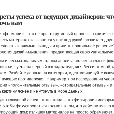
реты успеха от ведущих дизайнеров: что
очь вам
информации – это не просто рутинный процесс, а критичес
 весь материал оказывается у вас под рукой, возникает друг
 сделать значимые выводы и принять правильное решение
ология дизайн-мышления, предлагающая свою уникальную 
м и весьма значимым этапом анализа является классифика
ничная суета: на первый взгляд кажущаяся бессистемной,
кам. Разбейте данные на категории, идентифицируйте ключе
твующие противоречия. Например, при исследовании удовл
ории «положительные отзывы», «отрицательные отзывы» и
ь картину яснее и не утонуть в море данных.
дин ключевой аспект этого этапа – это фильтрация информац
е, чтобы фокусироваться только на том, что действительно в
тирующий дом; излишек материалов не просто обременяет,