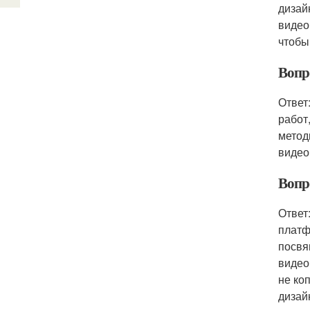
дизайн
видео
чтобы
Вопр
Ответ
работ
метод
видео
Вопр
Ответ
платф
посвя
видео
не ко
дизай