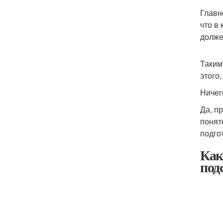
Главн
что в
долже
Таким
этого
Ничег
Да, п
понят
подго
Как
под