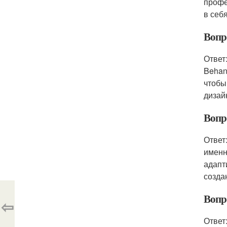
профе
в себ
Вопр
Ответ
Behan
чтобы
дизай
Вопро
Ответ
именн
адапт
созда
Вопр
⇦
Ответ