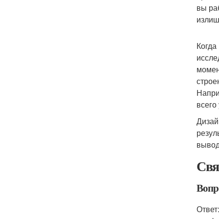
вы ра
излиш
Когда
иссле
момен
строе
Напри
всего
Дизай
резул
вывод
Свя
Вопро
Ответ