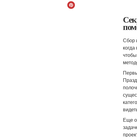
Сек
пом
Сбор 
когда
чтобы
метод
Первы
Празд
полоч
сущес
катег
видет
Еще о
задач
проек