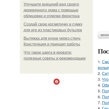
Улучшите внешний вид своего
деревянного дома с помощью
облицовки и отделки фронтона
Создай свою косметичку и сумку
для игр из пластиковых бутылок
читат
Вытяжка для кухни через стену.
Конструкция и принцип работы
Пос
Что такое царга в кровати:
полезные советы и рекомендации
1.
Смо
волье
2.
Сит
3.
Что
4.
Офо
5.
Пол
6.
Пол
7.
Пол
8.
Гар