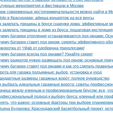
ьтурные мероприятия и фестивали в Москве
кие современные достопримечательности можно найти в М
loto в Краснодаре: афиша концертов на все вкусы
к заделать трещины в брусе снаружи дома: эффективные м
к заделать трещины в доме из бруса: пошаговая инструкция
чему батареи отопления устанавливаются под окнами: Ос
чему батареи ставят под окном: секреты эффективного обо
воротка от 19lab от одобренна трихологами!
чему батареи всегда под окнами? Узнайте секрет
чему радиатор нужно размещать под окном: основные при
чему батареи ставят под окнами и как это сделать правиль
рота для гаража подъемные: выбор, установка и уход
андартные размеры гаражных ворот: полное руководство
к выбрать идеальные гаражные ворота: советы профессио
зница между клееным и профилированным брусом: все, что
офессиональный подход к выбору бруса: клееный или пр
нять, что важно: основные факторы при выборе планировк
тьяна Буланова: Краснодарский баскетбольный проект, кот