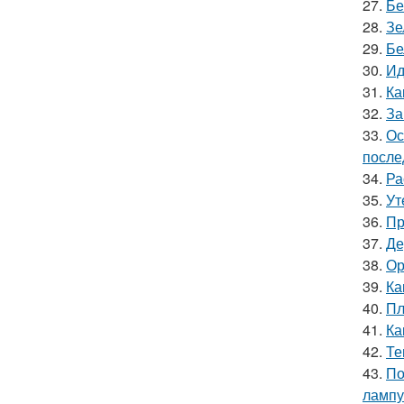
27.
Бе
28.
Зе
29.
Бе
30.
Ид
31.
Ка
32.
За
33.
Ос
после
34.
Ра
35.
Ут
36.
Пр
37.
Де
38.
Ор
39.
Ка
40.
Пл
41.
Ка
42.
Те
43.
По
лампу