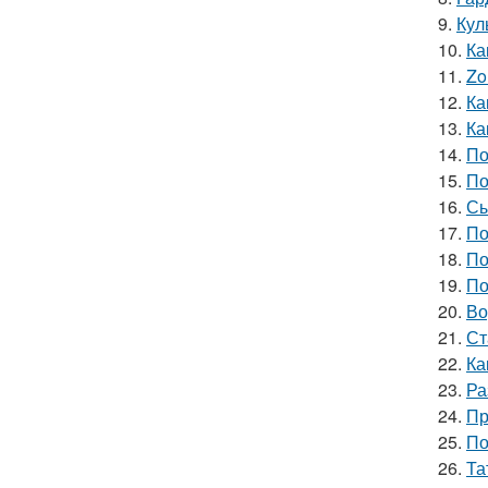
9.
Кул
10.
Ка
11.
Zo
12.
Ка
13.
Ка
14.
По
15.
По
16.
Сы
17.
По
18.
По
19.
По
20.
Во
21.
Ст
22.
Ка
23.
Ра
24.
Пр
25.
По
26.
Та