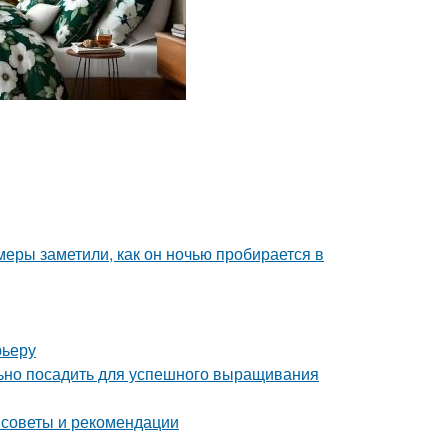
амеры заметили, как он ночью пробирается в
рьеру
льно посадить для успешного выращивания
 советы и рекомендации