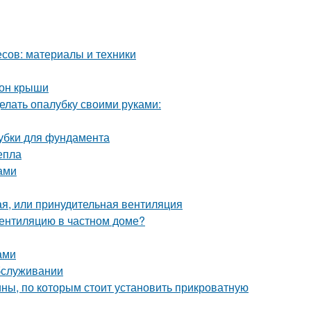
сов: материалы и техники
тон крыши
елать опалубку своими руками:
лубки для фундамента
епла
ами
ая, или принудительная вентиляция
вентиляцию в частном доме?
ами
обслуживании
ны, по которым стоит установить прикроватную