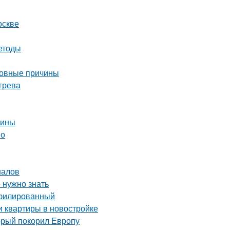
оскве
етоды
новные причины
грева
чины
но
налов
 нужно знать
офилированный
и квартиры в новостройке
орый покорил Европу