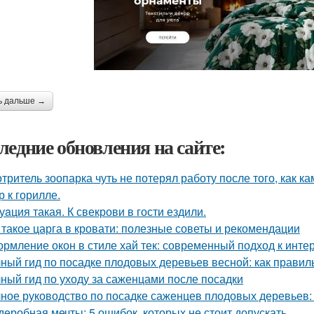
ь дальше →
ледние обновления на сайте:
тритель зоопарка чуть не потерял работу после того, как к
р к горилле.
уaция такая. К свекрови в гости ездили.
 такое царга в кровати: полезные советы и рекомендации
рмление окон в стиле хай тек: современный подход к инте
ный гид по посадке плодовых деревьев весной: как прави
ный гид по уходу за саженцами после посадки
ное руководство по посадке саженцев плодовых деревьев:
деробная мечты: 5 ошибок, которых не стоит допускать