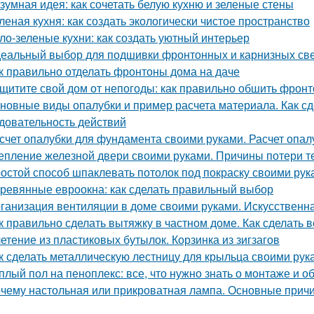
зумная идея: как сочетать белую кухню и зеленые стены
леная кухня: как создать экологически чистое пространство
ло-зеленые кухни: как создать уютный интерьер
еальный выбор для подшивки фронтонных и карнизных све
к правильно отделать фронтоны дома на даче
щитите свой дом от непогоды: как правильно обшить фрон
новные виды опалубки и пример расчета материала. Как сд
довательность действий
счет опалубки для фундамента своими руками. Расчет опа
епление железной двери своими руками. Причины потери т
остой способ шпаклевать потолок под покраску своими рук
ревянные евроокна: как сделать правильный выбор
ганизация вентиляции в доме своими руками. Искусственн
к правильно сделать вытяжку в частном доме. Как сделать 
етение из пластиковых бутылок. Корзинка из зигзагов
к сделать металлическую лестницу для крыльца своими рук
плый пол на пеноплекс: все, что нужно знать о монтаже и 
чему настольная или прикроватная лампа. Основные причи