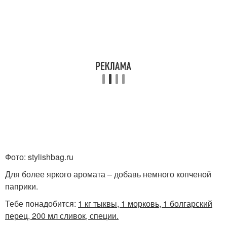
Фото: stylishbag.ru
Для более яркого аромата – добавь немного копченой
паприки.
Тебе понадобится:
1 кг тыквы, 1 морковь, 1 болгарский
перец, 200 мл сливок, специи.