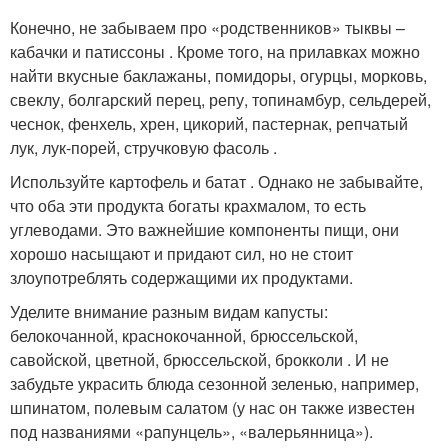
Конечно, не забываем про «родственников» тыквы –
кабачки и патиссоны . Кроме того, на прилавках можно
найти вкусные баклажаны, помидоры, огурцы, морковь,
свеклу, болгарский перец, репу, топинамбур, сельдерей,
чеснок, фенхель, хрен, цикорий, пастернак, репчатый
лук, лук-порей, стручковую фасоль .
Используйте картофель и батат . Однако не забывайте,
что оба эти продукта богаты крахмалом, то есть
углеводами. Это важнейшие компоненты пищи, они
хорошо насыщают и придают сил, но не стоит
злоупотреблять содержащими их продуктами.
Уделите внимание разным видам капусты:
белокочанной, краснокочанной, брюссельской,
савойской, цветной, брюссельской, брокколи . И не
забудьте украсить блюда сезонной зеленью, например,
шпинатом, полевым салатом (у нас он также известен
под названиями «рапунцель», «валерьянница»).