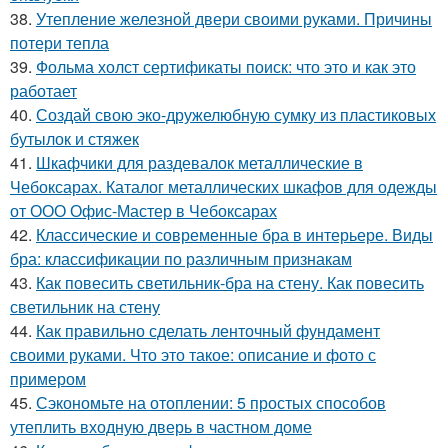
38.
Утепление железной двери своими руками. Причины
потери тепла
39.
Фольма холст сертификаты поиск: что это и как это
работает
40.
Создай свою эко-дружелюбную сумку из пластиковых
бутылок и стяжек
41.
Шкафчики для раздевалок металлические в
Чебоксарах. Каталог металлических шкафов для одежды
от ООО Офис-Мастер в Чебоксарах
42.
Классические и современные бра в интерьере. Виды
бра: классификации по различным признакам
43.
Как повесить светильник-бра на стену. Как повесить
светильник на стену
44.
Как правильно сделать ленточный фундамент
своими руками. Что это такое: описание и фото с
примером
45.
Сэкономьте на отоплении: 5 простых способов
утеплить входную дверь в частном доме