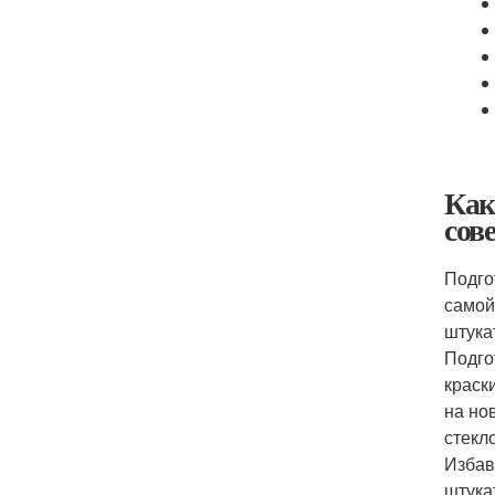
Как
сов
Подго
самой
штука
Подго
краск
на но
стекл
Избав
штука