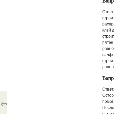
Вопр
Ответ
строи
распр
клей 
строи
пятен
равно
салфе
строи
равно
Вопро
Ответ
Остор
⇦
помог
После
остат