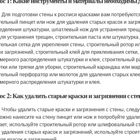
ос 1: Какие инструменты и материалы необходимы д
: Для подготовки стены к росписи красками вам потребуют
тельный пинцет или нож для удаления старых красок и загр
еделения штукатурки, шпатлевый нож для устранения трещ
для устранения трещин, строительная паста или штукатурка
тельная сетка для укрепления стены, строительный ротор 
 и загрязнений, строительный клей для приклеивания сетки
мерного распределения штукатурки и клея, строительный р
тки или тряпки для уборки, строительный карандаш или ма
тельный перфоратор или молоток для удаления старых кле
мерного распределения штукатурки и клея.
с 2: Как удалить старые краски и загрязнения с ст
: Чтобы удалить старые краски и загрязнения с стены, след
ожно нанесите на стену пинцет или нож и попробуйте удалит
ает, используйте строительный ротор или шлифовальный ста
 удаления старых красок и загрязнений, используйте строи
ков красок и загрязнений.