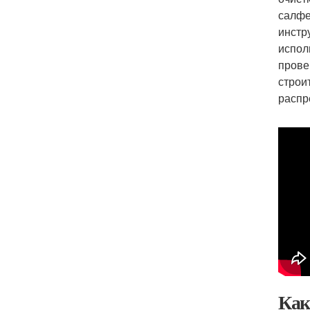
салфе
инстр
испол
прове
строи
распр
Как