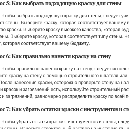
ос 5: Как выбрать подходящую краску для стены
: Чтобы выбрать подходящую краску для стены, следует учи
вет стены. Выберите краску, которая соответствует вашему 
тво краски. Выберите краску высокого качества, которая буд
тены. Выберите краску, которая соответствует типу стены. Ч
у, которая соответствует вашему бюджету.
с 6: Как правильно нанести краску на стену
: Чтобы правильно нанести краску на стену, следует исполь
ите краску на стену с помощью строительного шпателя или к
 После нанесения краски, осторожно проверьте стену на нал
ки красок и загрязнений есть, используйте строительный ра
к и загрязнений, равномерно распределите краску по всей 
с 7: Как убрать остатки краски с инструментов и с
: Чтобы убрать остатки краски с инструментов и стены, сле
ки стены. Нанесите строительный раствор на инструменты 