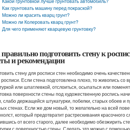
Какой грунтовкой лучше грунтовать автомобиль?
Как грунтовать машину перед покраской?
Можно ли красить кварц грунт?
Можно ли Колеровать кварц грунт?
Для чего применяют кварцевую грунтовку?
 правильно подготовить стену к роспи
еты и рекомендации
товить стену для росписи стен необходимо очень качественн
 росписи. Если стена подготовлена плохо, то живопись со 
туркой или шпатлевкой, отслоиться, осыпаться или поменят
товка поверхности стены под художественную роспись начин
и, слабо держащейся штукатурки, побелки, старых обоев и п
вых стенах. Если же дом новый, то желательно на всей по
охолст, который предотвратит растрескивания красочного сл
ившись от всего старого, далее необходимо обезжирить ст
турки с поверхностью стены. Сделать это можно с помощью