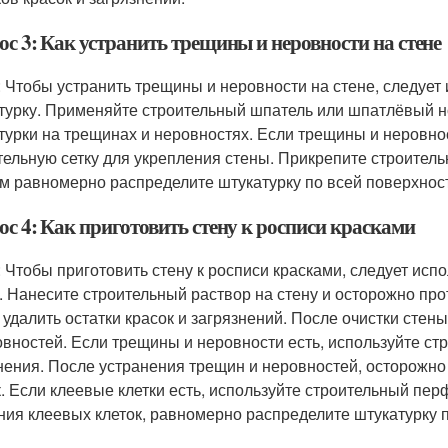
с 3: Как устранить трещины и неровности на стене
: Чтобы устранить трещины и неровности на стене, следует
турку. Применяйте строительный шпатель или шпатлёвый 
турки на трещинах и неровностях. Если трещины и неровно
тельную сетку для укрепления стены. Прикрепите строительн
ем равномерно распределите штукатурку по всей поверхнос
ос 4: Как приготовить стену к росписи красками
: Чтобы приготовить стену к росписи красками, следует исп
. Нанесите строительный раствор на стену и осторожно про
 удалить остатки красок и загрязнений. После очистки стен
овностей. Если трещины и неровности есть, используйте стр
нения. После устранения трещин и неровностей, осторожно
к. Если клеевые клетки есть, используйте строительный пер
ния клеевых клеток, равномерно распределите штукатурку п