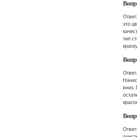
Вопр
Ответ
это ц
качес
тип с
краск
Вопро
Ответ
Нанес
вниз.
остат
красо
Вопро
Ответ
очист