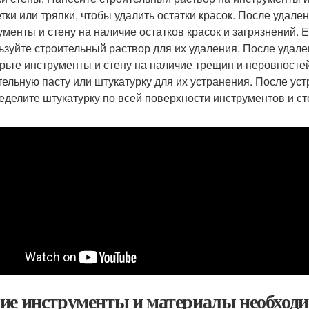
тки или тряпки, чтобы удалить остатки красок. После удале
ументы и стену на наличие остатков красок и загрязнений. Е
ьзуйте строительный раствор для их удаления. После удале
рьте инструменты и стену на наличие трещин и неровностей
тельную пасту или штукатурку для их устранения. После ус
еделите штукатурку по всей поверхности инструментов и ст
ие инструменты и материалы необходи