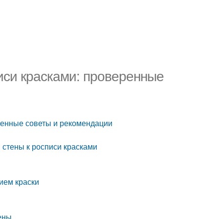
писи красками: проверенные
еренные советы и рекомендации
 стены к росписи красками
нием краски
ены