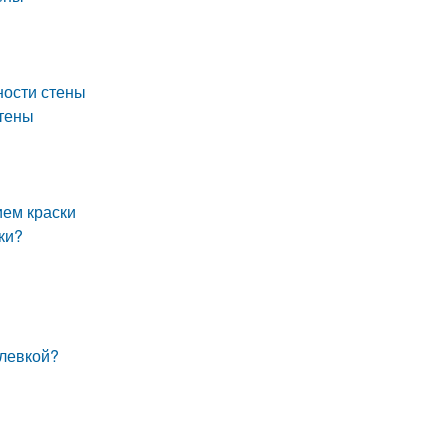
ности стены
стены
ием краски
ки?
клевкой?