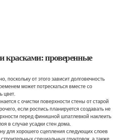
си красками: проверенные
о, поскольку от этого зависит долговечность
временем может потрескаться вместе со
ь цвет.
ается с очистки поверхности стены от старой
рочего, если роспись планируется создавать не
верхности перед финишной шпатлевкой наклеить
оя в случае усадки стен дома.
ену для хорошего сцепления следующих слоев
 строительных специальных грунтовок, а также