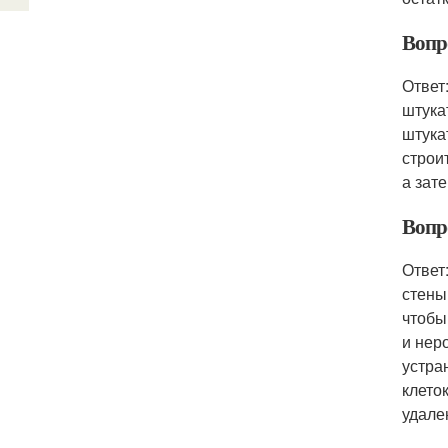
Вопро
Ответ
штука
штука
строи
а зат
Вопр
Ответ
стены
чтобы
и нер
устра
клето
удале