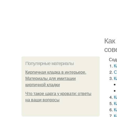
Как
сов
Сод
Популярные материалы
К
С
Кирпичная кладка в интерьере.
К
Материалы для имитации
кирпичной кладки
Что такое царга у кровати: ответы
К
на ваши вопросы
К
К
К