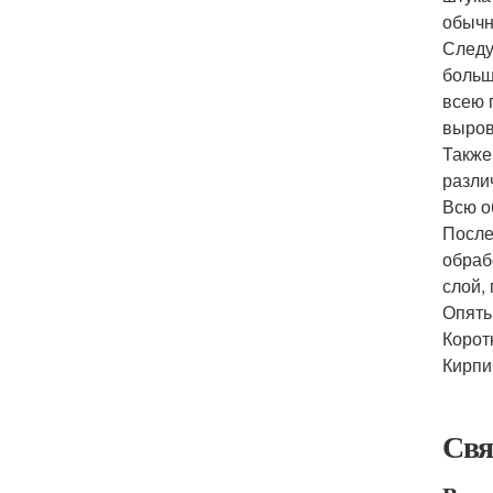
обычн
Следу
больш
всею 
выров
Также
разли
Всю о
После
обраб
слой,
Опять
Корот
Кирпи
Свя