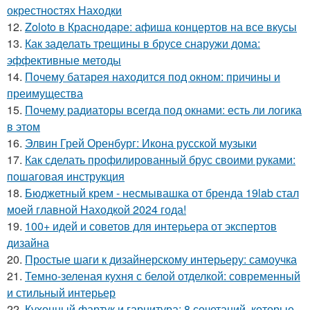
окрестностях Находки
12.
Zoloto в Краснодаре: афиша концертов на все вкусы
13.
Как заделать трещины в брусе снаружи дома:
эффективные методы
14.
Почему батарея находится под окном: причины и
преимущества
15.
Почему радиаторы всегда под окнами: есть ли логика
в этом
16.
Элвин Грей Оренбург: Икона русской музыки
17.
Как сделать профилированный брус своими руками:
пошаговая инструкция
18.
Бюджетный крем - несмывашка от бренда 19lab стал
моей главной Находкой 2024 года!
19.
100+ идей и советов для интерьера от экспертов
дизайна
20.
Простые шаги к дизайнерскому интерьеру: самоучка
21.
Темно-зеленая кухня с белой отделкой: современный
и стильный интерьер
22.
Кухонный фартук и гарнитура: 8 сочетаний, которые