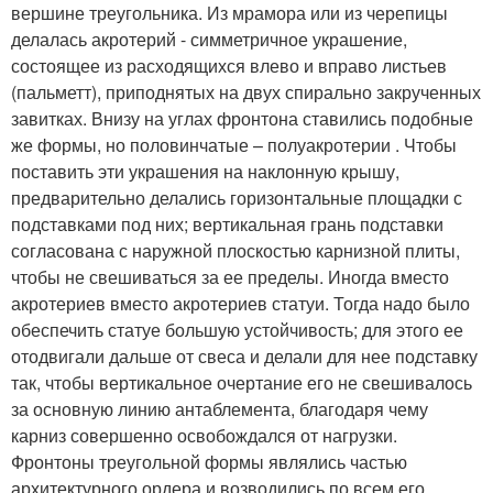
вершине треугольника. Из мрамора или из черепицы
делалась акротерий - симметричное украшение,
состоящее из расходящихся влево и вправо листьев
(пальметт), приподнятых на двух спирально закрученных
завитках. Внизу на углах фронтона ставились подобные
же формы, но половинчатые – полуакротерии . Чтобы
поставить эти украшения на наклонную крышу,
предварительно делались горизонтальные площадки с
подставками под них; вертикальная грань подставки
согласована с наружной плоскостью карнизной плиты,
чтобы не свешиваться за ее пределы. Иногда вместо
акротериев вместо акротериев статуи. Тогда надо было
обеспечить статуе большую устойчивость; для этого ее
отодвигали дальше от свеса и делали для нее подставку
так, чтобы вертикальное очертание его не свешивалось
за основную линию антаблемента, благодаря чему
карниз совершенно освобождался от нагрузки.
Фронтоны треугольной формы являлись частью
архитектурного ордера и возводились по всем его