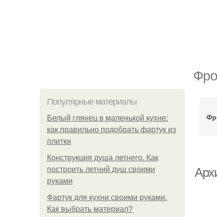
Фро
Популярные материалы
Фр
Белый глянец в маленькой кухне:
как правильно подобрать фартук из
плитки
Конструкция душа летнего. Как
построить летний душ своими
Арх
руками
Фартук для кухни своими руками.
Как выбрать материал?