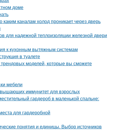
арах
стном доме
нать
о каким каналам холод проникает через дверь
й
бов для надежной теплоизоляции железной двери
ания к кухонным вытяжным системам
струкция в туалете
0 трендовых моделей, которые вы сможете
вки мебели
повышающих иммунитет для взрослых
местительный гардероб в маленькой спальне:
 места для гардеробной
ческие понятия и единицы. Выбор источников