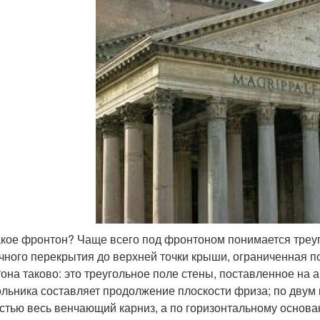
акое фронтон? Чаще всего под фронтоном понимается треуг
чного перекрытия до верхней точки крыши, ограниченная п
она таково: это треугольное поле стены, поставленное на а
ольника составляет продолжение плоскости фриза; по двум
стью весь венчающий карниз, а по горизонтальному основа