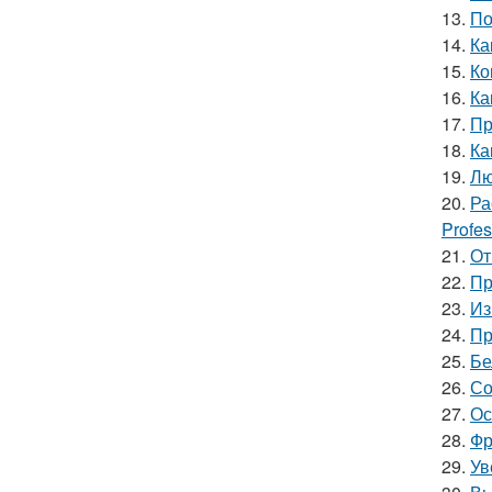
13.
По
14.
Ка
15.
Ко
16.
Ка
17.
Пр
18.
Ка
19.
Лю
20.
Ра
Profes
21.
От
22.
Пр
23.
Из
24.
Пр
25.
Бе
26.
Со
27.
Ос
28.
Фр
29.
Ув