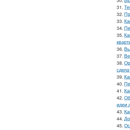
30.
Вы
31.
Те
32.
Пр
33.
Ка
34.
Пе
35.
Ка
кварт
36.
Вы
37.
Ве
38.
Ор
сдела
39.
Ка
40.
Пе
41.
Ка
42.
Об
идеи 
43.
Ка
44.
До
45.
Ос