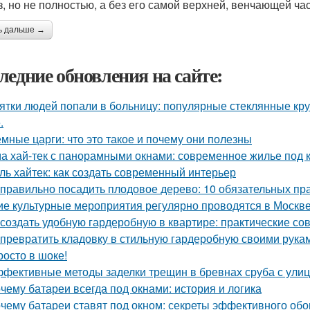
з, но не полностью, а без его самой верхней, венчающей час
ь дальше →
ледние обновления на сайте:
ятки людей попали в больницу: популярные стеклянные кр
.
мные царги: что это такое и почему они полезны
а хай-тек с панорамными окнами: современное жилье под 
ль хайтек: как создать современный интерьер
 правильно посадить плодовое дерево: 10 обязательных пр
ие культурные мероприятия регулярно проводятся в Москв
 создать удобную гардеробную в квартире: практические со
 превратить кладовку в стильную гардеробную своими рука
росто в шоке!
фективные методы заделки трещин в бревнах сруба с ули
чему батареи всегда под окнами: история и логика
чему батареи ставят под окном: секреты эффективного обо