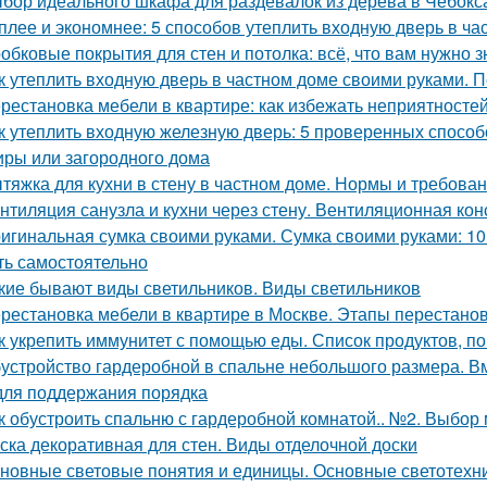
бор идеального шкафа для раздевалок из дерева в Чебокс
плее и экономнее: 5 способов утеплить входную дверь в ча
обковые покрытия для стен и потолка: всё, что вам нужно з
к утеплить входную дверь в частном доме своими руками. П
рестановка мебели в квартире: как избежать неприятносте
к утеплить входную железную дверь: 5 проверенных спосо
иры или загородного дома
тяжка для кухни в стену в частном доме. Нормы и требов
нтиляция санузла и кухни через стену. Вентиляционная кон
игинальная сумка своими руками. Сумка своими руками: 1
ть самостоятельно
кие бывают виды светильников. Виды светильников
рестановка мебели в квартире в Москве. Этапы перестано
к укрепить иммунитет с помощью еды. Список продуктов, 
устройство гардеробной в спальне небольшого размера. В
для поддержания порядка
к обустроить спальню с гардеробной комнатой.. №2. Выбор
ска декоративная для стен. Виды отделочной доски
новные световые понятия и единицы. Основные светотехни