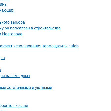
чины
инающих
льного выбора
у он популярен в строительстве
м Новгороде
ё эффект использования термощазиты 19lab
ера
а
для вашего дома
дами эстетичными и уютными
 фронтон крыши