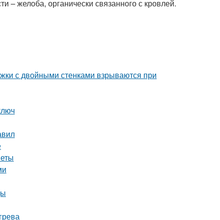
ти – желоба, органически связанного с кровлей.
ужки с двойными стенками взрываются при
ключ
авил
е
веты
ми
цы
грева