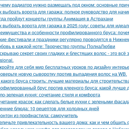
чему радиатор нужно размещать под окном: основные при
к выбрать ворота для гаража: полное руководство для нач
гда пройдут концерты группы Анимация в Астрахани
к выбрать ворота для гаража в 2025 году: советы для идеа
еимущества и особенности профилированного бруса: почем
кие фестивали и праздники регулярно проводятся в Нижне
бовь в каждой ноте: Творчество группы ПолнаЛюбви
скрываю секрет своих гладких и блестящих волос - это вс
sional.
кройте для себя мир бесплатных уроков по дизайну интерь
оверьте новую сыворотку против выпадения волос на WB.
 какого бруса строить: лучшие материалы для строительств
офилированный брус против клееного бруса: какой лучше 
ло-зеленая кухня: сочетание стиля и комфорта
четание красок: как сделать белые кухни с зелеными фаса
енние блюда: 10 рецептов для холодных дней
онтон из профнастила: самоучитель
еличьте привлекательность вашего дома: как и чем обшить