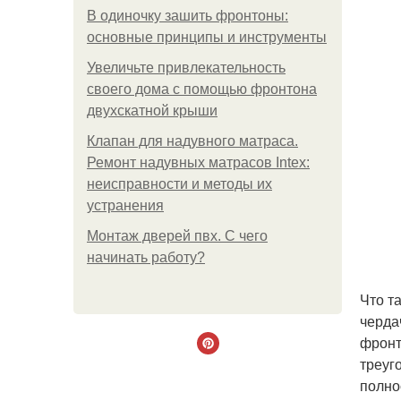
В одиночку зашить фронтоны:
основные принципы и инструменты
Увеличьте привлекательность
своего дома с помощью фронтона
двухскатной крыши
Клапан для надувного матраса.
Ремонт надувных матрасов Intex:
неисправности и методы их
устранения
Монтаж дверей пвх. С чего
начинать работу?
Что т
черда
фронт
треуг
полно