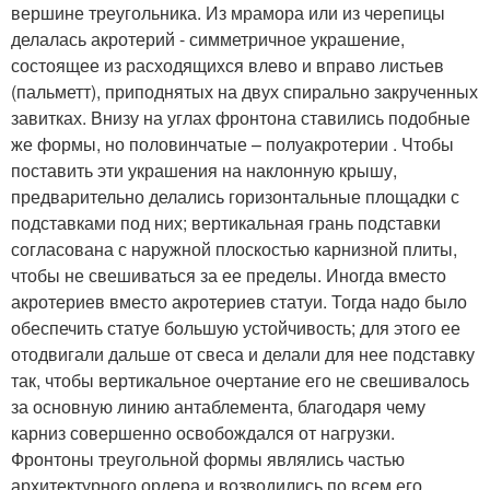
вершине треугольника. Из мрамора или из черепицы
делалась акротерий - симметричное украшение,
состоящее из расходящихся влево и вправо листьев
(пальметт), приподнятых на двух спирально закрученных
завитках. Внизу на углах фронтона ставились подобные
же формы, но половинчатые – полуакротерии . Чтобы
поставить эти украшения на наклонную крышу,
предварительно делались горизонтальные площадки с
подставками под них; вертикальная грань подставки
согласована с наружной плоскостью карнизной плиты,
чтобы не свешиваться за ее пределы. Иногда вместо
акротериев вместо акротериев статуи. Тогда надо было
обеспечить статуе большую устойчивость; для этого ее
отодвигали дальше от свеса и делали для нее подставку
так, чтобы вертикальное очертание его не свешивалось
за основную линию антаблемента, благодаря чему
карниз совершенно освобождался от нагрузки.
Фронтоны треугольной формы являлись частью
архитектурного ордера и возводились по всем его