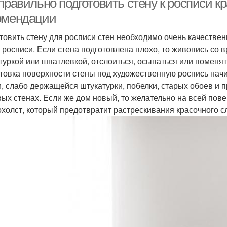
правильно подготовить стену к росписи к
омендации
товить стену для росписи стен необходимо очень качественн
 росписи. Если стена подготовлена плохо, то живопись со 
туркой или шпатлевкой, отслоиться, осыпаться или поменят
товка поверхности стены под художественную роспись начин
и, слабо держащейся штукатурки, побелки, старых обоев и п
вых стенах. Если же дом новый, то желательно на всей по
охолст, который предотвратит растрескивания красочного сл