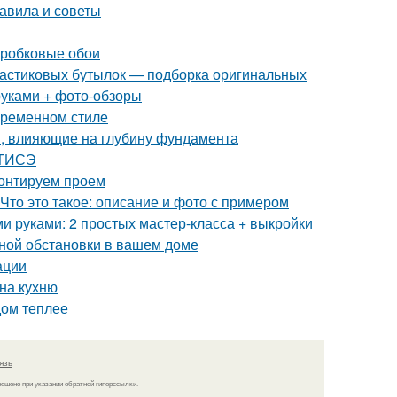
равила и советы
пробковые обои
пластиковых бутылок — подборка оригинальных
руками + фото-обзоры
овременном стиле
, влияющие на глубину фундамента
 ТИСЭ
монтируем проем
Что это такое: описание и фото с примером
ми руками: 2 простых мастер-класса + выкройки
ной обстановки в вашем доме
ации
 на кухню
дом теплее
язь
решено при указании обратной гиперссылки.