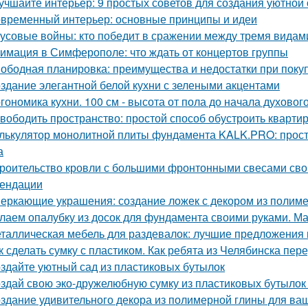
учшайте интерьер: 9 простых советов для создания уютной
временный интерьер: основные принципы и идеи
усовые войны: кто победит в сражении между тремя видам
имация в Симферополе: что ждать от концертов группы
ободная планировка: преимущества и недостатки при поку
здание элегантной белой кухни с зелеными акцентами
гономика кухни. 100 см - высота от пола до начала духовог
вободить пространство: простой способ обустроить кварти
лькулятор монолитной плиты фундамента KALK.PRO: прост
а
роительство кровли с большими фронтонными свесами сво
ендации
еркающие украшения: создание ложек с декором из полим
лаем опалубку из досок для фундамента своими руками. М
таллическая мебель для раздевалок: лучшие предложения 
к сделать сумку с пластиком. Как ребята из Челябинска пе
здайте уютный сад из пластиковых бутылок
здай свою эко-дружелюбную сумку из пластиковых бутылок 
здание удивительного декора из полимерной глины для ва