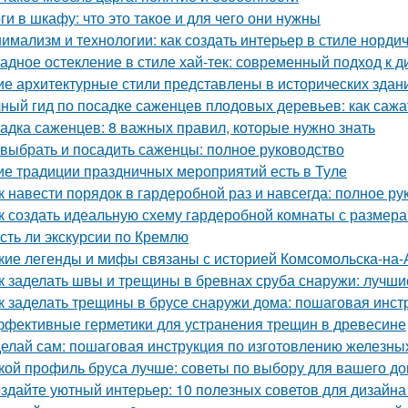
ги в шкафу: что это такое и для чего они нужны
имализм и технологии: как создать интерьер в стиле нордич
адное остекление в стиле хай-тек: современный подход к д
ие архитектурные стили представлены в исторических здан
ный гид по посадке саженцев плодовых деревьев: как сажа
адка саженцев: 8 важных правил, которые нужно знать
 выбрать и посадить саженцы: полное руководство
ие традиции праздничных мероприятий есть в Туле
к навести порядок в гардеробной раз и навсегда: полное ру
к создать идеальную схему гардеробной комнаты с размера
Есть ли экскурсии по Кремлю
кие легенды и мифы связаны с историей Комсомольска-на
к заделать швы и трещины в бревнах сруба снаружи: лучш
к заделать трещины в брусе снаружи дома: пошаговая инст
фективные герметики для устранения трещин в древесине
елай сам: пошаговая инструкция по изготовлению железны
кой профиль бруса лучше: советы по выбору для вашего д
здайте уютный интерьер: 10 полезных советов для дизайна