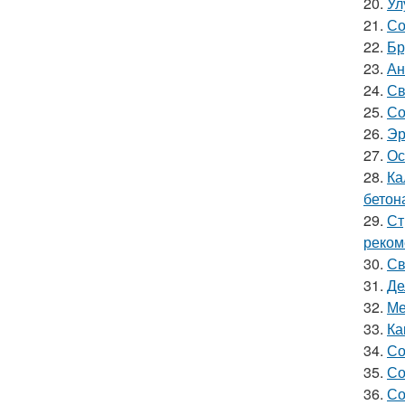
20.
Ул
21.
Со
22.
Бр
23.
Ан
24.
Св
25.
Со
26.
Эр
27.
Ос
28.
Ка
бетон
29.
Ст
реком
30.
Св
31.
Де
32.
Ме
33.
Ка
34.
Со
35.
Со
36.
Со