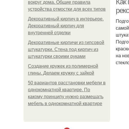
Как 
вокруг дома. Общие правила
рек
устройства отмостки для всех типов
Декоративный кирпич в интерьере.
Подго
Декоративный кирпич для
самой
внутренней отделки
штука
Подго
Декоративные кирпичи из гипсовой
краск
штукатурки. Стена под кирпич из
на но
штукатурки своими руками
стекл
Создание кружек из полимерной
глины. Делаем кружку с зайкой
50 вариантов расстановки мебели в
однокомнатной квартире. По
какому принципу нужно размещать
мебель в однокомнатной квартире