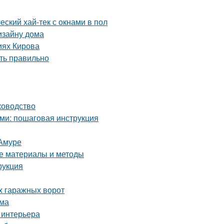
еский хай-тек с окнами в пол
изайну дома
иях Кирова
ть правильно
ководство
ми: пошаговая инструкция
-Амуре
ие материалы и методы
рукция
х гаражных ворот
ома
 интерьера