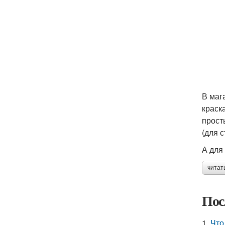
В маг
краск
прост
(для 
А для
читат
Пос
1.
Что