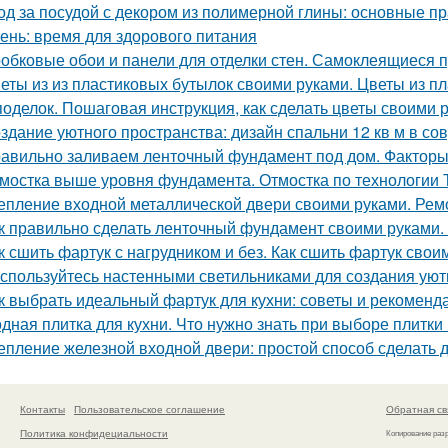
од за посудой с декором из полимерной глины: основные п
ень: время для здорового питания
обковые обои и панели для отделки стен. Самоклеящиеся 
еты из из пластиковых бутылок своими руками. Цветы из 
поделок. Пошаговая инструкция, как сделать цветы своими 
здание уютного пространства: дизайн спальни 12 кв м в с
авильно заливаем ленточный фундамент под дом. Факторы
мостка выше уровня фундамента. Отмостка по технологии
епление входной металлической двери своими руками. Ре
к правильно сделать ленточный фундамент своими руками. 
к сшить фартук с нагрудником и без. Как сшить фартук свои
спользуйтесь настенными светильниками для создания уют
к выбрать идеальный фартук для кухни: советы и рекоменд
дная плитка для кухни. Что нужно знать при выборе плитки
епление железной входной двери: простой способ сделать 
Контакты
Пользовательское соглашение
Обратная св
Политика конфидециальности
Копирование раз