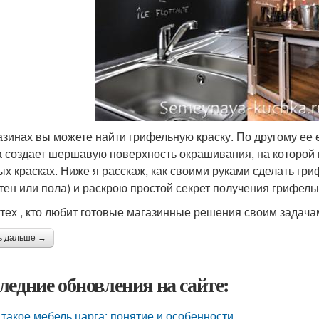
азинах вы можете найти грифельную краску. По другому ее
а создает шершавую поверхность окрашивания, на которой ме
ых красках. Ниже я расскаж, как своими руками сделать гри
стен или пола) и раскрою простой секрет получения грифель
 тех , кто любит готовые магазинные решения своим задачам
ь дальше →
ледние обновления на сайте:
 такое мебель царга: понятие и особенности