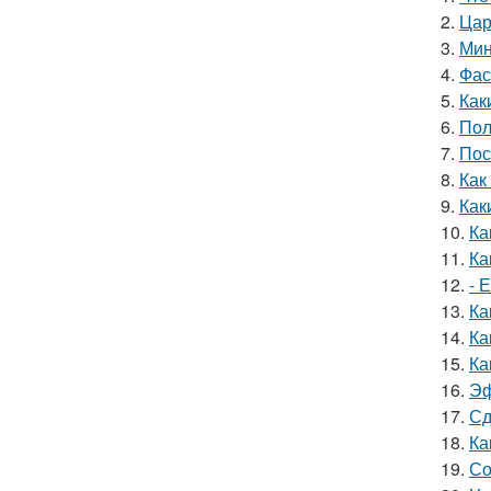
2.
Цар
3.
Мин
4.
Фас
5.
Как
6.
Пол
7.
Пос
8.
Как
9.
Как
10.
Ка
11.
Ка
12.
- 
13.
Ка
14.
Ка
15.
Ка
16.
Эф
17.
Сд
18.
Ка
19.
Со