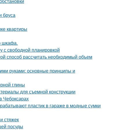
 обстановки
и бруса
пке квартиры
о шкафа.
ру с свободной планировкой
ой способ рассчитать необходимый объем
ими руками: основные принципы и
ерной глины
атериалы для съемной конструкции
в Чебоксарах
рерабатывают пластик в гараже в модные сумки
и стяжек
шей посуды