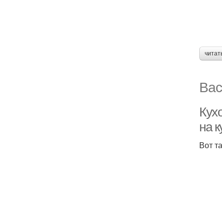
читат
Вас
Кух
на к
Вот т