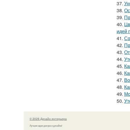
37.
Ух
38.
Ос
39.
Пр
40.
Цв
идей 
41.
Со
42.
Пр
43.
От
44.
Ут
45.
Ка
46.
Ка
47.
Во
48.
Ка
49.
Мо
50.
Ут
© 2026 Дизайн интерьера
Лучшие идеи декора и дизайна!