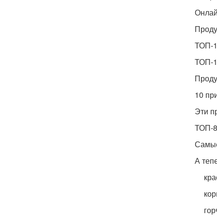
Онлай
Проду
ТОП-1
ТОП-1
Проду
10 пр
Эти п
ТОП-8
Самые
А теп
кра
кор
гор