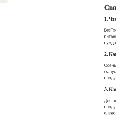
Свя
1. Ч
BioFo
питан
нужда
2. К
Осень
(капус
проду
3. Ка
Для п
проду
следо