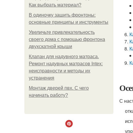
Как выбрать материал?
В одиночку зашить фронтоны:
основные принципы и инструменты
Увеличьте привлекательность
К
своего дома с помощью фронтона
К
двухскатной крыши
К
Клапан для надувного матраса.
К
Ремонт надувных матрасов Intex:
неисправности и методы их
устранения
Осе
Монтаж дверей пвх. С чего
начинать работу?
С нас
отк
исп
упо