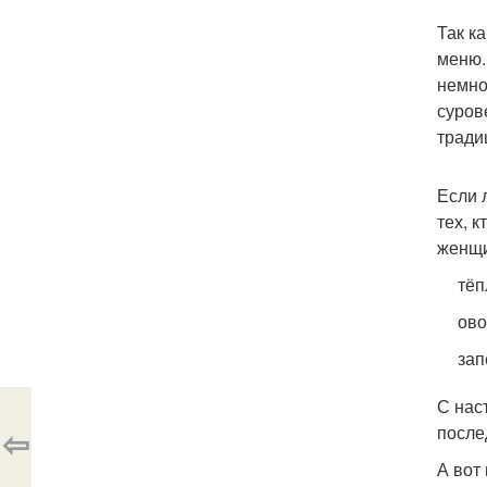
Так к
меню.
немно
суров
тради
Если 
тех, 
женщи
тёп
ово
зап
С нас
⇦
после
А вот