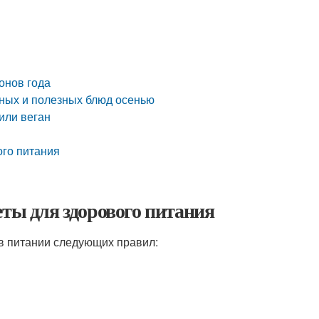
онов года
сных и полезных блюд осенью
или веган
ого питания
еты для здорового питания
в питании следующих правил: