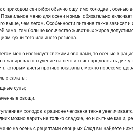
ак с приходом сентября обычно ощутимо холодает, осенью в
 Правильное меню для осени и зимы обязательно включает 
го выше, чем летом. Особенности питания также зависят и 
ей зима, тем больше количество животных жиров допустимо 
циям кухни того или иного региона.
летом меню изобилует свежими овощами, то осенью в раци
кто планировал похудение на лето и хочет продолжать диет
н, которым диеты противопоказаны), можно порекомендов
лые салаты;
щные супы;
еченные овощи.
туплением холодов в рационе человека также увеличивается
дних можно варить не только сладкие, но и сытные каши, р
 меню на осень с рецептами овощных блюд вы найдёте ниже