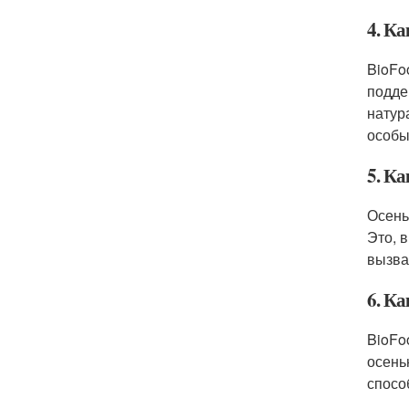
4. К
BioFo
подде
натур
особы
5. Ка
Осень
Это, 
вызва
6. К
BioFo
осень
спосо