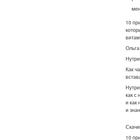
мен
10 пр
котор
витам
Ольга
Нутри
Как ча
встав
Нутри
как с
и как
и зна
Скачи
10 пр