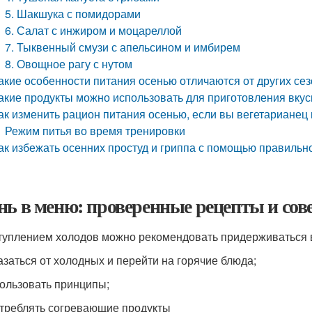
5. Шакшука с помидорами
6. Салат с инжиром и моцареллой
7. Тыквенный смузи с апельсином и имбирем
8. Овощное рагу с нутом
акие особенности питания осенью отличаются от других сез
акие продукты можно использовать для приготовления вку
ак изменить рацион питания осенью, если вы вегетарианец 
Режим питья во время тренировки
ак избежать осенних простуд и гриппа с помощью правильн
нь в меню: проверенные рецепты и сов
туплением холодов можно рекомендовать придерживаться 
азаться от холодных и перейти на горячие блюда;
ользовать принципы;
треблять согревающие продукты