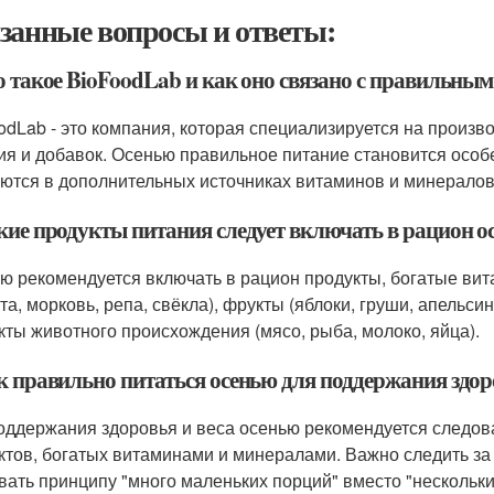
занные вопросы и ответы:
то такое BioFoodLab и как оно связано с правильны
odLab - это компания, которая специализируется на произв
ия и добавок. Осенью правильное питание становится осо
ются в дополнительных источниках витаминов и минералов,
акие продукты питания следует включать в рацион о
ю рекомендуется включать в рацион продукты, богатые вит
та, морковь, репа, свёкла), фрукты (яблоки, груши, апельси
кты животного происхождения (мясо, рыба, молоко, яйца).
к правильно питаться осенью для поддержания здор
оддержания здоровья и веса осенью рекомендуется следов
ктов, богатых витаминами и минералами. Важно следить за
вать принципу "много маленьких порций" вместо "нескольки