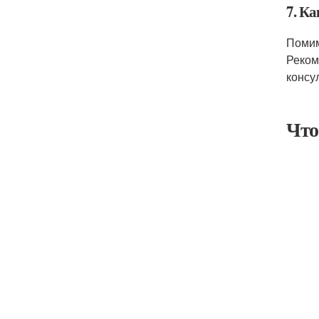
7. К
Помим
Реком
консу
Что