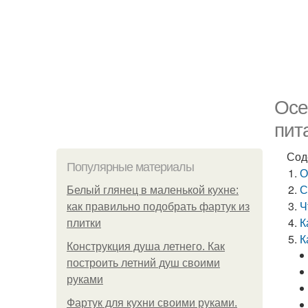
Осе
пит
Сод
Популярные материалы
О
С
Белый глянец в маленькой кухне:
Ч
как правильно подобрать фартук из
К
плитки
К
Конструкция душа летнего. Как
построить летний душ своими
руками
Фартук для кухни своими руками.