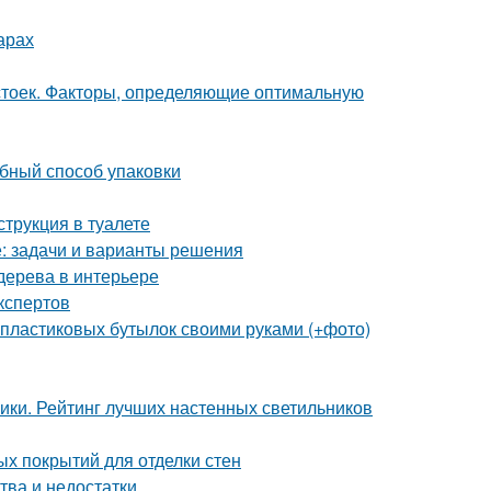
арах
 стоек. Факторы, определяющие оптимальную
обный способ упаковки
струкция в туалете
е: задачи и варианты решения
 дерева в интерьере
кспертов
 пластиковых бутылок своими руками (+фото)
ники. Рейтинг лучших настенных светильников
ых покрытий для отделки стен
тва и недостатки