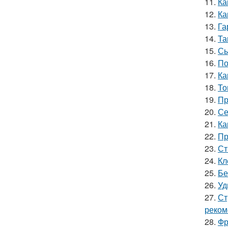
11.
Ка
12.
Ка
13.
Га
14.
Та
15.
Сы
16.
По
17.
Ка
18.
То
19.
Пр
20.
Се
21.
Ка
22.
Пр
23.
Ст
24.
Кл
25.
Бе
26.
Уд
27.
Ст
реком
28.
Фр