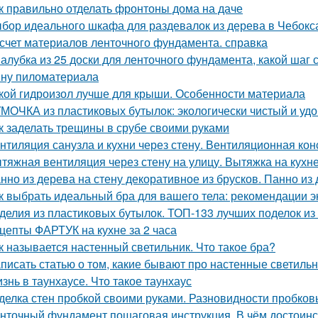
к правильно отделать фронтоны дома на даче
бор идеального шкафа для раздевалок из дерева в Чебокс
счет материалов ленточного фундамента. справка
алубка из 25 доски для ленточного фундамента, какой шаг
ну пиломатериала
кой гидроизол лучше для крыши. Особенности материала
МОЧКА из пластиковых бутылок: экологически чистый и уд
к заделать трещины в срубе своими руками
нтиляция санузла и кухни через стену. Вентиляционная кон
тяжная вентиляция через стену на улицу. Вытяжка на кухн
нно из дерева на стену декоративное из брусков. Панно из
к выбрать идеальный бра для вашего тела: рекомендации э
делия из пластиковых бутылок. ТОП-133 лучших поделок из
цепты ФАРТУК на кухне за 2 часа
к называется настенный светильник. Что такое бра?
писать статью о том, какие бывают про настенные светиль
знь в таунхаусе. Что такое таунхаус
делка стен пробкой своими руками. Разновидности пробков
нточный фундамент пошаговая инструкция. В чём достоинс