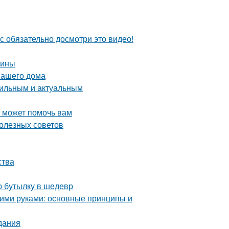
с обязательно досмотри это видео!
чины
вашего дома
стильным и актуальным
о может помочь вам
олезных советов
ства
ю бутылку в шедевр
ими руками: основные принципы и
дания