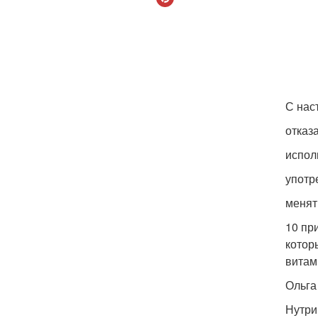
С нас
отказ
испол
употр
менят
10 пр
котор
витам
Ольга
Нутри