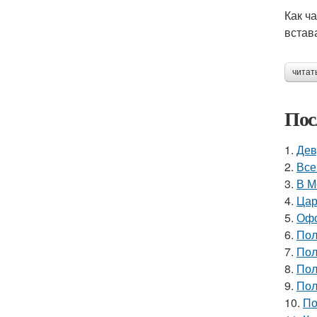
Как ча
встав
читат
Пос
1.
Дев
2.
Все
3.
В М
4.
Цар
5.
Офо
6.
Пол
7.
Пол
8.
Пол
9.
Пол
10.
По