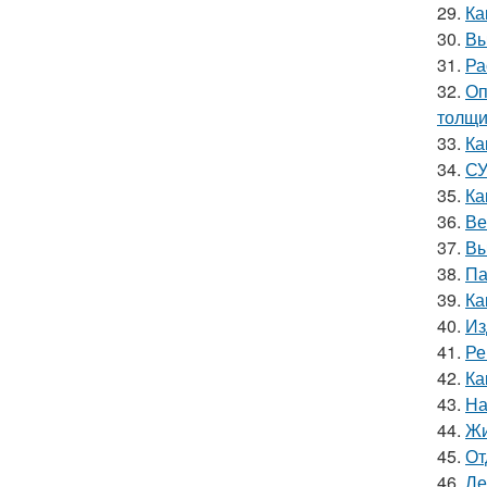
29.
Ка
30.
Вы
31.
Ра
32.
Оп
толщи
33.
Ка
34.
СУ
35.
Ка
36.
Ве
37.
Вы
38.
Па
39.
Ка
40.
Из
41.
Ре
42.
Ка
43.
На
44.
Жи
45.
От
46.
Ле