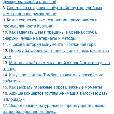
функциональной и стильной
8.
Советы по созданию и обустройству гардеробных
комнат: полное руководство
9.
Какие современные технологии применяются в
промышленности Кургана
10.
Как заделать швы и трещины в бревнах сруба
снаружи: лучшие материалы и методы
11.
- Какова история монумента "Поклонная гора
12.
Почему батареи ставят внизу под окнами: физика за
этим
13.
Можно ли найти смесь старой и новой архитектуры в
городе
14.
Какую роль играл Тамбов в значимых российских
событиях
15.
Как выбрать гаражные ворота: важные моменты
16.
Афиша концертов группы Анимация в Москве: даты
и площадки
17.
Экологичный и натуральный: преимущества домов
из профилированного бруса