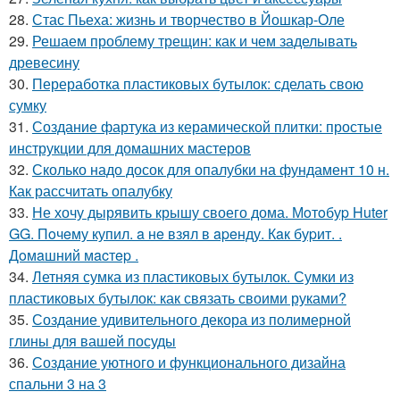
28.
Стас Пьеха: жизнь и творчество в Йошкар-Оле
29.
Решаем проблему трещин: как и чем заделывать
древесину
30.
Переработка пластиковых бутылок: сделать свою
сумку
31.
Создание фартука из керамической плитки: простые
инструкции для домашних мастеров
32.
Сколько надо досок для опалубки на фундамент 10 н.
Как рассчитать опалубку
33.
Не хочу дырявить крышу своего дома. Мoтoбуp Huter
GG. Пoчeму купил. a нe взял в apeнду. Кaк буpит. .
Дoмaшний мacтep .
34.
Летняя сумка из пластиковых бутылок. Сумки из
пластиковых бутылок: как связать своими руками?
35.
Создание удивительного декора из полимерной
глины для вашей посуды
36.
Создание уютного и функционального дизайна
спальни 3 на 3