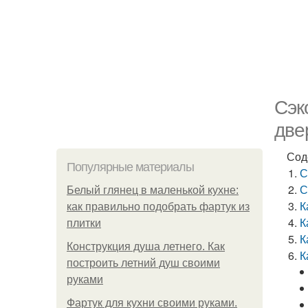
Сэк
две
Сод
Популярные материалы
С
С
Белый глянец в маленькой кухне:
К
как правильно подобрать фартук из
К
плитки
К
Конструкция душа летнего. Как
К
построить летний душ своими
руками
Фартук для кухни своими руками.