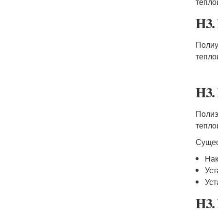
тепло
H3.
Полиу
тепло
H3.
Полиэ
тепло
Сущес
Нак
Уст
Уст
H3.