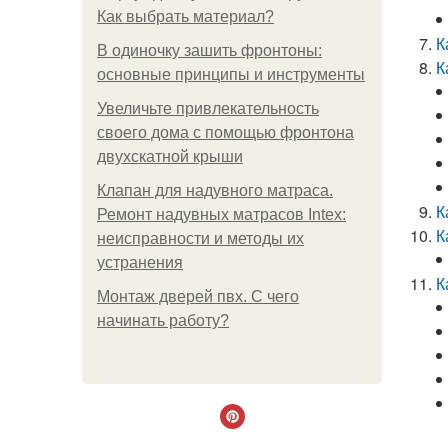
Как выбрать материал?
К
В одиночку зашить фронтоны:
К
основные принципы и инструменты
Увеличьте привлекательность
своего дома с помощью фронтона
двухскатной крыши
Клапан для надувного матраса.
К
Ремонт надувных матрасов Intex:
К
неисправности и методы их
устранения
К
Монтаж дверей пвх. С чего
начинать работу?