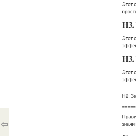
Этот 
прост
H3.
Этот 
эффек
H3.
Этот 
эффек
H2. З
=====
Прави
⇦
значи