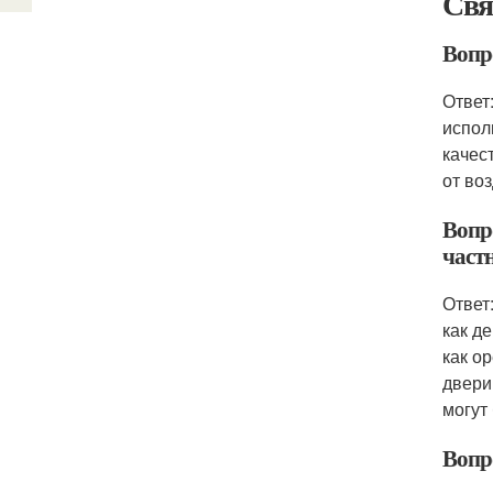
Свя
Вопр
Ответ
испол
качес
от во
Вопр
част
Ответ
как д
как о
двери
могут
Вопр