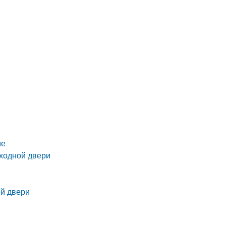
ме
входной двери
й двери