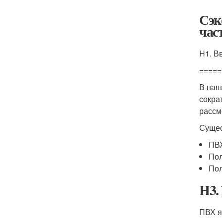
Сэк
час
H1. В
=====
В наш
сокра
рассм
Сущес
ПВ
Пол
По
H3.
ПВХ я