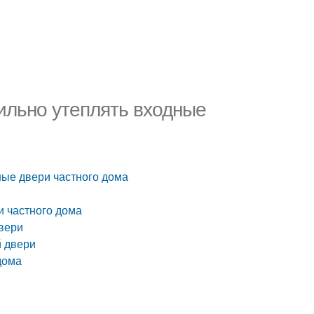
вильно утеплять входные
ные двери частного дома
и частного дома
вери
й двери
дома