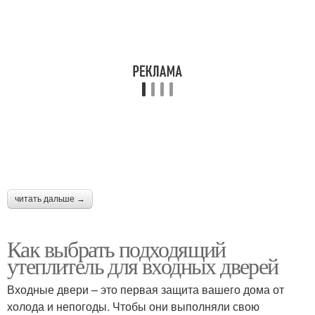
Материал к входной
Входная дверь
двери
Утеплитель для
Двери в квартире
входной двери
Дверь в квартире
Двери в дом
читать дальше →
Как выбрать подходящий
утеплитель для входных дверей
Двери в частный дом
Дверь в частный дом
Входные двери – это первая защита вашего дома от
холода и непогоды. Чтобы они выполняли свою