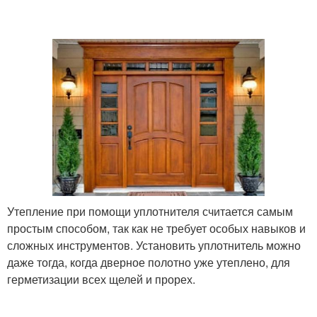
Требования к
энергоэффективным
Дверь к утеплению
дверям
Дверь с помощью
Уличные двери
Металлические двери
Двери с помощью
Утепление при помощи уплотнителя считается самым
простым способом, так как не требует особых навыков и
сложных инструментов. Установить уплотнитель можно
даже тогда, когда дверное полотно уже утеплено, для
Дверь перед
Материал на
герметизации всех щелей и прорех.
утеплением
металлической двери