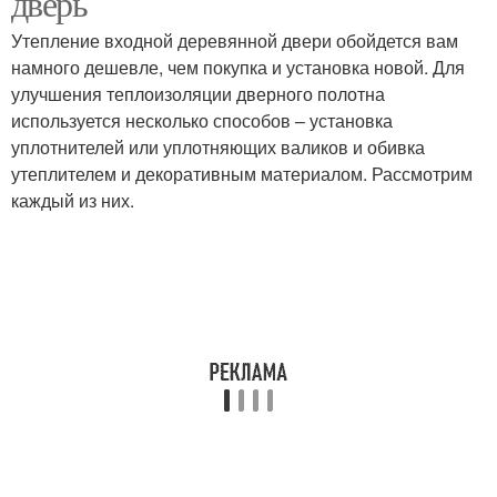
дверь
Утепление входной деревянной двери обойдется вам
намного дешевле, чем покупка и установка новой. Для
Напонитель для
Двери из
улучшения теплоизоляции дверного полотна
входной двери
пенополиуретана
используется несколько способов – установка
уплотнителей или уплотняющих валиков и обивка
утеплителем и декоративным материалом. Рассмотрим
каждый из них.
Наполнитель для
Двери в виде
входной двери
Дверь в частном доме
Двери в частном доме
Материалы на входной
Энергосберегающие
двери
двери