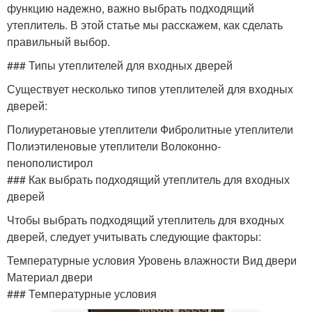
функцию надежно, важно выбрать подходящий
Двери без
утеплитель. В этой статье мы расскажем, как сделать
Металлическая дверь
профессиональной
правильный выбор.
помощи
### Типы утеплителей для входных дверей
Существует несколько типов утеплителей для входных
Дверь в пеноблок
Двери на кирпич
дверей:
Полиуретановые утеплители Фибролитные утеплители
Полиэтиленовые утеплители Волоконно-
пенополистирол
Двери в кирпичном
### Как выбрать подходящий утеплитель для входных
Уличная дверь
доме
дверей
Чтобы выбрать подходящий утеплитель для входных
дверей, следует учитывать следующие факторы:
Деревянная дверь
Двери по качеству
Температурные условия Уровень влажности Вид двери
Материал двери
### Температурные условия